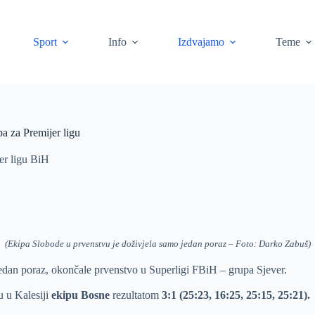
Sport
Info
Izdvajamo
Teme
a za Premijer ligu
er ligu BiH
(Ekipa Slobode u prvenstvu je doživjela samo jedan poraz – Foto: Darko Zabuš)
edan poraz, okončale prvenstvo u Superligi FBiH – grupa Sjever.
u u Kalesiji
ekipu Bosne
rezultatom
3:1 (25:23, 16:25, 25:15, 25:21).