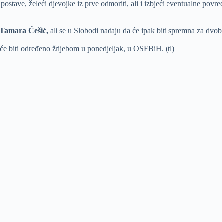
postave, želeći djevojke iz prve odmoriti, ali i izbjeći eventualne pov
Tamara Ćešić,
ali se u Slobodi nadaju da će ipak biti spremna za dvo
 će biti određeno žrijebom u ponedjeljak, u OSFBiH. (tl)