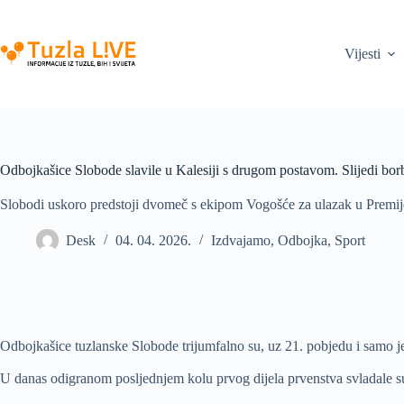
Skip
to
content
Vijesti
Odbojkašice Slobode slavile u Kalesiji s drugom postavom. Slijedi borb
Slobodi uskoro predstoji dvomeč s ekipom Vogošće za ulazak u Premij
Desk
04. 04. 2026.
Izdvajamo
,
Odbojka
,
Sport
Odbojkašice tuzlanske Slobode trijumfalno su, uz 21. pobjedu i samo j
U danas odigranom posljednjem kolu prvog dijela prvenstva svladale s