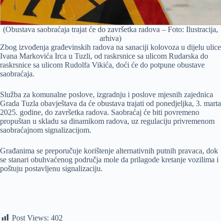
(Obustava saobraćaja trajat će do završetka radova – Foto: Ilustracija,
arhiva)
Zbog izvođenja građevinskih radova na sanaciji kolovoza u dijelu ulice
Ivana Markovića Irca u Tuzli, od raskrsnice sa ulicom Rudarska do
raskrsnice sa ulicom Rudolfa Vikića, doći će do potpune obustave
saobraćaja.
Služba za komunalne poslove, izgradnju i poslove mjesnih zajednica
Grada Tuzla obavještava da će obustava trajati od ponedjeljka, 3. marta
2025. godine, do završetka radova. Saobraćaj će biti povremeno
propuštan u skladu sa dinamikom radova, uz regulaciju privremenom
saobraćajnom signalizacijom.
Građanima se preporučuje korištenje alternativnih putnih pravaca, dok
se stanari obuhvaćenog područja mole da prilagode kretanje vozilima i
poštuju postavljenu signalizaciju.
Post Views:
402