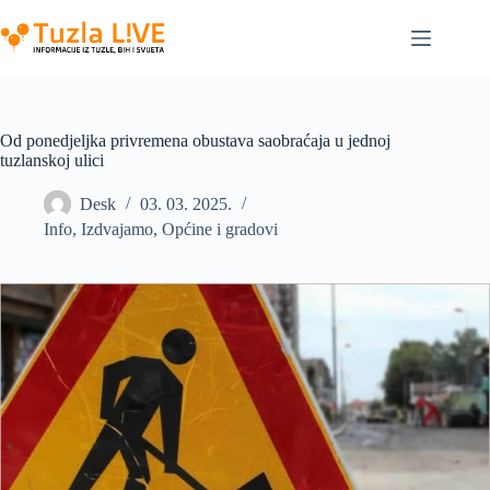
Skip
to
content
Od ponedjeljka privremena obustava saobraćaja u jednoj
tuzlanskoj ulici
Desk
03. 03. 2025.
Info
,
Izdvajamo
,
Općine i gradovi