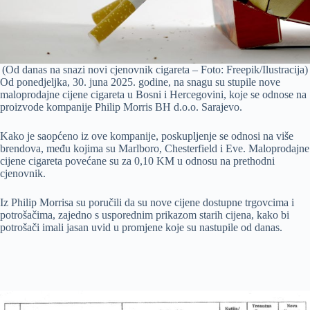
(Od danas na snazi novi cjenovnik cigareta – Foto: Freepik/Ilustracija)
Od ponedjeljka, 30. juna 2025. godine, na snagu su stupile nove
maloprodajne cijene cigareta u Bosni i Hercegovini, koje se odnose na
proizvode kompanije Philip Morris BH d.o.o. Sarajevo.
Kako je saopćeno iz ove kompanije, poskupljenje se odnosi na više
brendova, među kojima su Marlboro, Chesterfield i Eve. Maloprodajne
cijene cigareta povećane su za 0,10 KM u odnosu na prethodni
cjenovnik.
Iz Philip Morrisa su poručili da su nove cijene dostupne trgovcima i
potrošačima, zajedno s usporednim prikazom starih cijena, kako bi
potrošači imali jasan uvid u promjene koje su nastupile od danas.