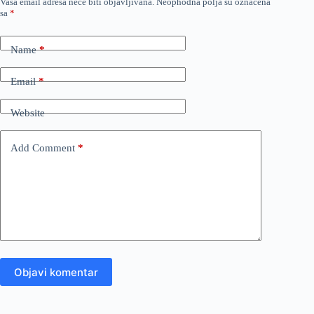
Vaša email adresa neće biti objavljivana.
Neophodna polja su označena
sa
*
Name
*
Email
*
Website
Add Comment
*
Objavi komentar