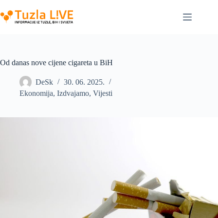
Skip
to
content
Od danas nove cijene cigareta u BiH
DeSk
30. 06. 2025.
Ekonomija
,
Izdvajamo
,
Vijesti