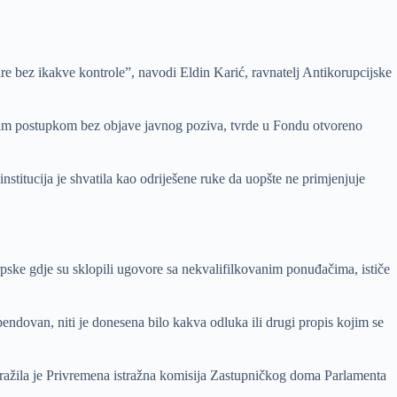
are bez ikakve kontrole”, navodi Eldin Karić, ravnatelj Antikorupcijske
kim postupkom bez objave javnog poziva, tvrde u Fondu otvoreno
stitucija je shvatila kao odriješene ruke da uopšte ne primjenjuje
ske gdje su sklopili ugovore sa nekvalifilkovanim ponuđačima, ističe
dovan, niti je donesena bilo kakva odluka ili drugi propis kojim se
atražila je Privremena istražna komisija Zastupničkog doma Parlamenta