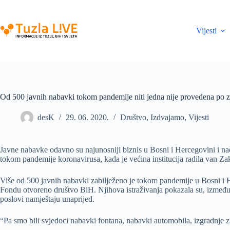
Skip
to
content
Vijesti
Od 500 javnih nabavki tokom pandemije niti jedna nije provedena po 
desK
29. 06. 2020.
Društvo
,
Izdvajamo
,
Vijesti
Javne nabavke odavno su najunosniji biznis u Bosni i Hercegovini i nač
tokom pandemije koronavirusa, kada je većina institucija radila van 
Više od 500 javnih nabavki zabilježeno je tokom pandemije u Bosni i H
Fondu otvoreno društvo BiH. Njihova istraživanja pokazala su, između o
poslovi namještaju unaprijed.
“Pa smo bili svjedoci nabavki fontana, nabavki automobila, izgradnje z