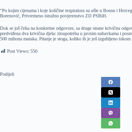
“Po kojim cijenama i koje količine respiratora su ušle u Bosnu i Herce
Borenović, Privremeno istražno povjerenstvo ZD PSBiH.
Dok se još čeka na konkretne odgovore, sa druge strane krivičnu odgo
predviđena dva krivična djela: zloupotreba u javnim nabavkama i posr
500 miliona maraka. Pitanje je stoga, koliko ih je još izgubljeno toko
Post Views:
550
Podijeli