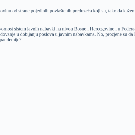
govinu od strane pojedinih povlaštenih preduzeća koji su, tako da kažem
vornost sistem javnih nabavki na nivou Bosne i Hercegovine i u Federa
edovanje u dobijanju poslova u javnim nabavkama. No, procjene su da 
m pandemije?