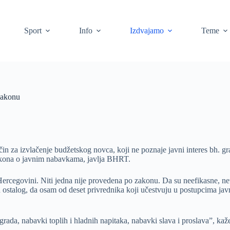
Sport
Info
Izdvajamo
Teme
zakonu
in za izvlačenje budžetskog novca, koji ne poznaje javni interes bh. g
Zakona o javnim nabavkama, javlja BHRT.
ercegovini. Niti jedna nije provedena po zakonu. Da su neefikasne, net
stalog, da osam od deset privrednika koji učestvuju u postupcima javnih
grada, nabavki toplih i hladnih napitaka, nabavki slava i proslava”, k