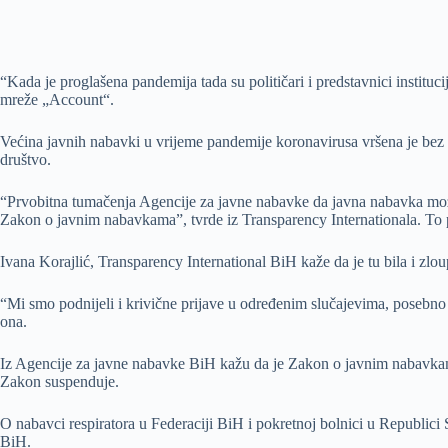
“Kada je proglašena pandemija tada su političari i predstavnici institu
mreže „Account“.
Većina javnih nabavki u vrijeme pandemije koronavirusa vršena je be
društvo.
“Prvobitna tumačenja Agencije za javne nabavke da javna nabavka može b
Zakon o javnim nabavkama”, tvrde iz Transparency Internationala. To 
Ivana Korajlić, Transparency International BiH kaže da je tu bila i zl
“Mi smo podnijeli i krivične prijave u određenim slučajevima, posebno
ona.
Iz Agencije za javne nabavke BiH kažu da je Zakon o javnim nabavkama
Zakon suspenduje.
O nabavci respiratora u Federaciji BiH i pokretnoj bolnici u Republici
BiH.