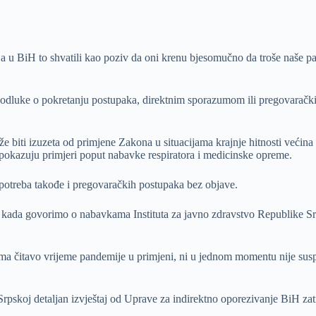
cija u BiH to shvatili kao poziv da oni krenu bjesomučno da troše naše p
z odluke o pokretanju postupaka, direktnim sporazumom ili pregovarač
iti izuzeta od primjene Zakona u situacijama krajnje hitnosti većina in
pokazuju primjeri poput nabavke respiratora i medicinske opreme.
oupotreba takođe i pregovaračkih postupaka bez objave.
 kada govorimo o nabavkama Instituta za javno zdravstvo Republike Srp
 čitavo vrijeme pandemije u primjeni, ni u jednom momentu nije suspen
 Srpskoj detaljan izvještaj od Uprave za indirektno oporezivanje BiH z