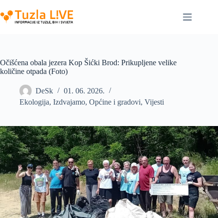
Skip
to
content
Očišćena obala jezera Kop Šićki Brod: Prikupljene velike
količine otpada (Foto)
DeSk
01. 06. 2026.
Ekologija
,
Izdvajamo
,
Općine i gradovi
,
Vijesti