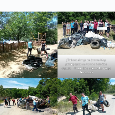
(Tokom akcije na jezeru Kop
prikupljene su velike količine
otpada – Foto: Eko-ronilacka grupa
invalida)