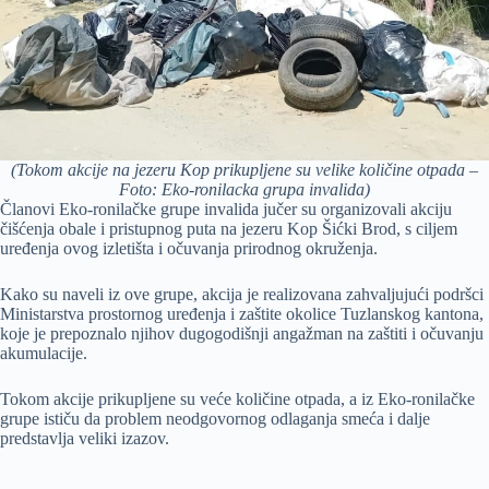
(Tokom akcije na jezeru Kop prikupljene su velike količine otpada –
Foto: Eko-ronilacka grupa invalida)
Članovi Eko-ronilačke grupe invalida jučer su organizovali akciju
čišćenja obale i pristupnog puta na jezeru Kop Šićki Brod, s ciljem
uređenja ovog izletišta i očuvanja prirodnog okruženja.
Kako su naveli iz ove grupe, akcija je realizovana zahvaljujući podršci
Ministarstva prostornog uređenja i zaštite okolice Tuzlanskog kantona,
koje je prepoznalo njihov dugogodišnji angažman na zaštiti i očuvanju
akumulacije.
Tokom akcije prikupljene su veće količine otpada, a iz Eko-ronilačke
grupe ističu da problem neodgovornog odlaganja smeća i dalje
predstavlja veliki izazov.