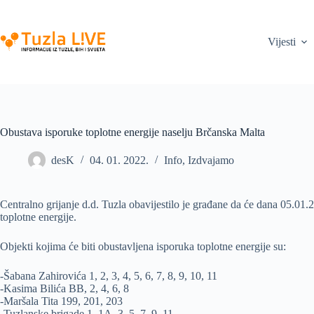
Skip
to
content
Vijesti
Obustava isporuke toplotne energije naselju Brčanska Malta
desK
04. 01. 2022.
Info
,
Izdvajamo
Centralno grijanje d.d. Tuzla obavijestilo je građane da će dana 05.0
toplotne energije.
Objekti kojima će biti obustavljena isporuka toplotne energije su:
-Šabana Zahirovića 1, 2, 3, 4, 5, 6, 7, 8, 9, 10, 11
-Kasima Bilića BB, 2, 4, 6, 8
-Maršala Tita 199, 201, 203
-Tuzlanske brigade 1, 1A, 3, 5, 7, 9, 11