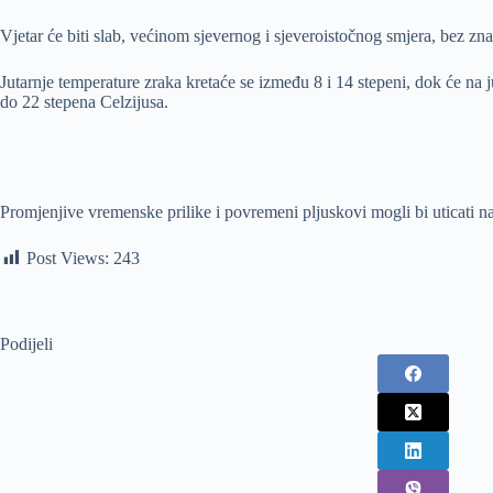
Vjetar će biti slab, većinom sjevernog i sjeveroistočnog smjera, bez zna
Jutarnje temperature zraka kretaće se između 8 i 14 stepeni, dok će na j
do 22 stepena Celzijusa.
Promjenjive vremenske prilike i povremeni pljuskovi mogli bi uticati n
Post Views:
243
Podijeli