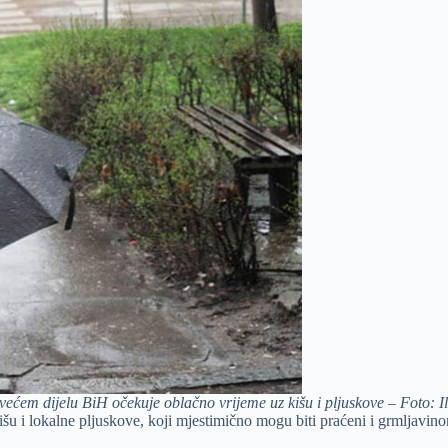
većem dijelu BiH očekuje oblačno vrijeme uz kišu i pljuskove – Foto: Il
u i lokalne pljuskove, koji mjestimično mogu biti praćeni i grmljavino