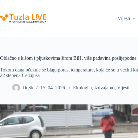
Skip
to
content
Vijesti
Oblačno s kišom i pljuskovima širom BiH, više padavina poslijepodne 
Tokom dana očekuje se blagi porast temperature, koja će se u većini kra
22 stepena Celzijusa
DeSk
15. 04. 2026.
Ekologija
,
Izdvajamo
,
Vijesti