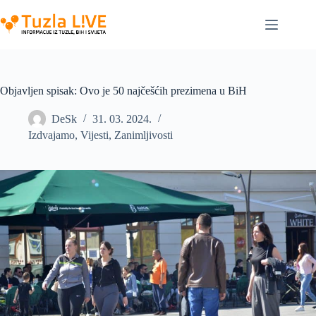
Skip
to
content
Objavljen spisak: Ovo je 50 najčešćih prezimena u BiH
DeSk
31. 03. 2024.
Izdvajamo
,
Vijesti
,
Zanimljivosti