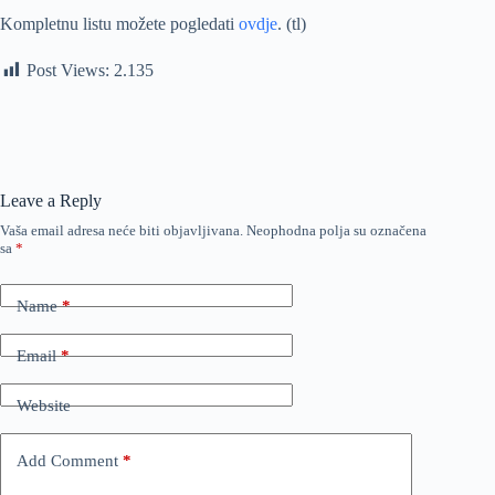
Kompletnu listu možete pogledati
ovdje
. (tl)
Post Views:
2.135
Leave a Reply
Vaša email adresa neće biti objavljivana.
Neophodna polja su označena
sa
*
Name
*
Email
*
Website
Add Comment
*