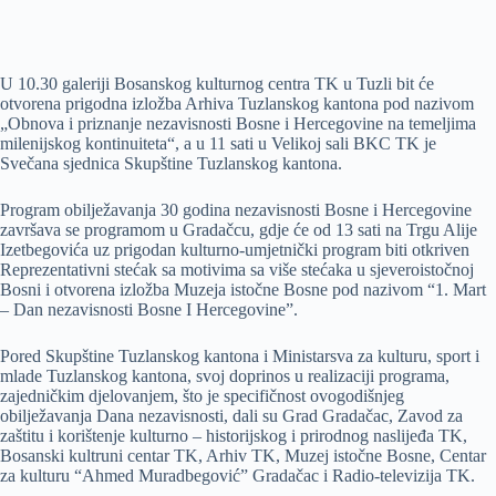
U 10.30 galeriji Bosanskog kulturnog centra TK u Tuzli bit će
otvorena prigodna izložba Arhiva Tuzlanskog kantona pod nazivom
„Obnova i priznanje nezavisnosti Bosne i Hercegovine na temeljima
milenijskog kontinuiteta“, a u 11 sati u Velikoj sali BKC TK je
Svečana sjednica Skupštine Tuzlanskog kantona.
Program obilježavanja 30 godina nezavisnosti Bosne i Hercegovine
završava se programom u Gradačcu, gdje će od 13 sati na Trgu Alije
Izetbegovića uz prigodan kulturno-umjetnički program biti otkriven
Reprezentativni stećak sa motivima sa više stećaka u sjeveroistočnoj
Bosni i otvorena izložba Muzeja istočne Bosne pod nazivom “1. Mart
– Dan nezavisnosti Bosne I Hercegovine”.
Pored Skupštine Tuzlanskog kantona i Ministarsva za kulturu, sport i
mlade Tuzlanskog kantona, svoj doprinos u realizaciji programa,
zajedničkim djelovanjem, što je specifičnost ovogodišnjeg
obilježavanja Dana nezavisnosti, dali su Grad Gradačac, Zavod za
zaštitu i korištenje kulturno – historijskog i prirodnog naslijeđa TK,
Bosanski kultruni centar TK, Arhiv TK, Muzej istočne Bosne, Centar
za kulturu “Ahmed Muradbegović” Gradačac i Radio-televizija TK.