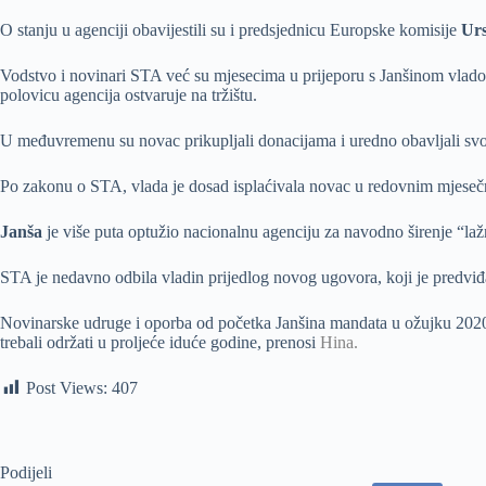
O stanju u agenciji obavijestili su i predsjednicu Europske komisije
Urs
Vodstvo i novinari STA već su mjesecima u prijeporu s Janšinom vladom 
polovicu agencija ostvaruje na tržištu.
U međuvremenu su novac prikupljali donacijama i uredno obavljali svoj
Po zakonu o STA, vlada je dosad isplaćivala novac u redovnim mjeseč
Janša
je više puta optužio nacionalnu agenciju za navodno širenje “laž
STA je nedavno odbila vladin prijedlog novog ugovora, koji je predvi
Novinarske udruge i oporba od početka Janšina mandata u ožujku 2020. k
trebali održati u proljeće iduće godine, prenosi
Hina.
Post Views:
407
Podijeli