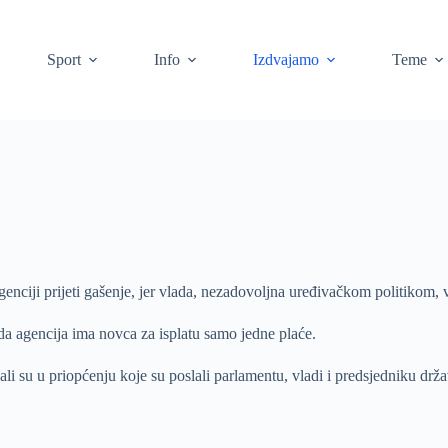
Sport
Info
Izdvajamo
Teme
nciji prijeti gašenje, jer vlada, nezadovoljna uređivačkom politikom, vi
da agencija ima novca za isplatu samo jedne plaće.
li su u priopćenju koje su poslali parlamentu, vladi i predsjedniku dr