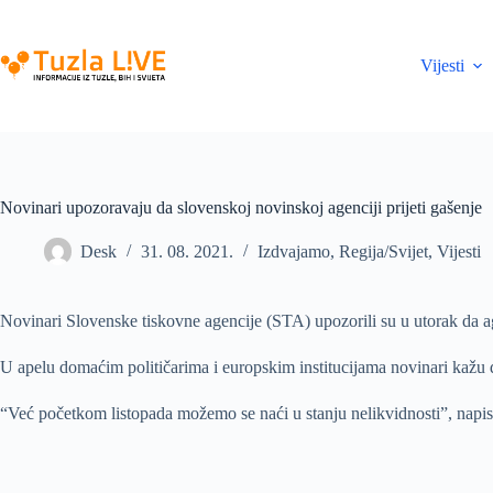
Skip
to
content
Vijesti
Novinari upozoravaju da slovenskoj novinskoj agenciji prijeti gašenje
Desk
31. 08. 2021.
Izdvajamo
,
Regija/Svijet
,
Vijesti
Novinari Slovenske tiskovne agencije (STA) upozorili su u utorak da age
U apelu domaćim političarima i europskim institucijama novinari kažu 
“Već početkom listopada možemo se naći u stanju nelikvidnosti”, napisa