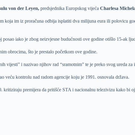
ulu von der Leyen,
predsjednika Europskog vijeća
Charlesa Michel
koja im iz proračuna odbija isplatiti dva milijuna eura ili polovicu g
 posao iako je zbog neizvjesne budućnosti ove godine otišlo 15-ak ljud
nim obrocima, što je prestalo početkom ove godine.
nih vijesti” i nazivao njihov rad “sramotnim” te je preko svog ureda za 
đao veću kontrolu nad radom agencije koju je 1991. osnovala država.
ritiziraju premijera da pritišće STA i nacionalnu telezivizu kako bi oj