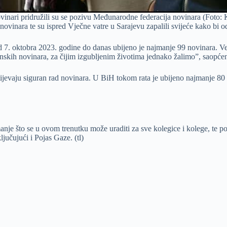
inari pridružili su se pozivu Međunarodne federacija novinara (Foto: 
ovinara te su ispred Vječne vatre u Sarajevu zapalili svijeće kako bi o
. oktobra 2023. godine do danas ubijeno je najmanje 99 novinara. Velik
anonskih novinara, za čijim izgubljenim životima jednako žalimo”, saopć
ijevaju siguran rad novinara. U BiH tokom rata je ubijeno najmanje 80 n
manje što se u ovom trenutku može uraditi za sve kolegice i kolege, te p
jučujući i Pojas Gaze. (tl)