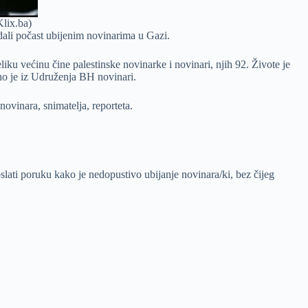
Klix.ba)
dali počast ubijenim novinarima u Gazi.
u većinu čine palestinske novinarke i novinari, njih 92. Živote je
eno je iz Udruženja BH novinari.
ovinara, snimatelja, reporteta.
oslati poruku kako je nedopustivo ubijanje novinara/ki, bez čijeg