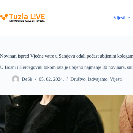
Skip
to
content
Vijesti
Novinari ispred Vječne vatre u Sarajevu odali počast ubijenim kolega
U Bosni i Hercegovini tokom rata je ubijeno najmanje 80 novinara, snim
DeSk
05. 02. 2024.
Društvo
,
Izdvajamo
,
Vijesti