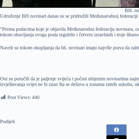
BH. nov
Udruženje BH novinari danas su se pridružili Međunarodnoj federaciji n
“Prema podacima koje je objavila Međunarodna federacija novinara, od 7
tokom obavljanja svoga posla izgubilo i četvero izraelskih i troje lib
Naveli su tokom okupljanja da bh. novinari imaju najviše prava da zaht
Oni su poručili da je paljenje svijeća i počast ubijenim novinarima naj
izvještavanja svijet ne bi znao šta se dešava u zonama ratnih sukoba, ukl
Post Views:
440
Podijeli