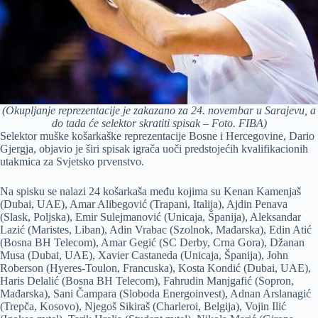
(Okupljanje reprezentacije je zakazano za 24. novembar u Sarajevu, a
do tada će selektor skratiti spisak – Foto. FIBA)
Selektor muške košarkaške reprezentacije Bosne i Hercegovine, Dario
Gjergja, objavio je širi spisak igrača uoči predstojećih kvalifikacionih
utakmica za Svjetsko prvenstvo.
Na spisku se nalazi 24 košarkaša među kojima su Kenan Kamenjaš
(Dubai, UAE), Amar Alibegović (Trapani, Italija), Ajdin Penava
(Slask, Poljska), Emir Sulejmanović (Unicaja, Španija), Aleksandar
Lazić (Maristes, Liban), Adin Vrabac (Szolnok, Mađarska), Edin Atić
(Bosna BH Telecom), Amar Gegić (SC Derby, Crna Gora), Džanan
Musa (Dubai, UAE), Xavier Castaneda (Unicaja, Španija), John
Roberson (Hyeres-Toulon, Francuska), Kosta Kondić (Dubai, UAE),
Haris Delalić (Bosna BH Telecom), Fahrudin Manjgafić (Sopron,
Mađarska), Sani Čampara (Sloboda Energoinvest), Adnan Arslanagić
(Trepča, Kosovo), Njegoš Sikiraš (Charleroi, Belgija), Vojin Ilić