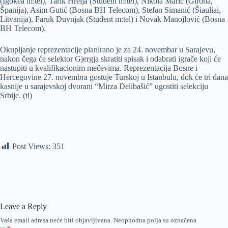
(Igokea m:tel), Tarik Hrelja (Student m:tel), Nikola Marić (Girona,
Španija), Asim Gutić (Bosna BH Telecom), Stefan Simanić (Šiauliai,
Litvanija), Faruk Duvnjak (Student m:tel) i Novak Manojlović (Bosna
BH Telecom).
Okupljanje reprezentacije planirano je za 24. novembar u Sarajevu,
nakon čega će selektor Gjergja skratiti spisak i odabrati igrače koji će
nastupiti u kvalifikacionim mečevima. Reprezentacija Bosne i
Hercegovine 27. novembra gostuje Turskoj u Istanbulu, dok će tri dana
kasnije u sarajevskoj dvorani “Mirza Delibašić” ugostiti selekciju
Srbije. (tl)
Post Views:
351
Leave a Reply
Vaša email adresa neće biti objavljivana.
Neophodna polja su označena