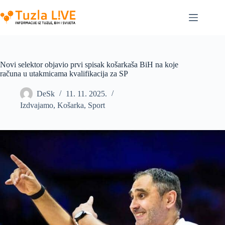
Skip
to
content
Novi selektor objavio prvi spisak košarkaša BiH na koje
računa u utakmicama kvalifikacija za SP
DeSk
11. 11. 2025.
Izdvajamo
,
Košarka
,
Sport