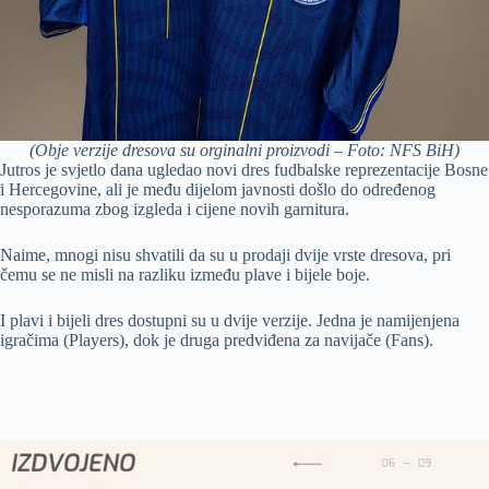
(Obje verzije dresova su orginalni proizvodi – Foto: NFS BiH)
Jutros je svjetlo dana ugledao novi dres fudbalske reprezentacije Bosne
i Hercegovine, ali je među dijelom javnosti došlo do određenog
nesporazuma zbog izgleda i cijene novih garnitura.
Naime, mnogi nisu shvatili da su u prodaji dvije vrste dresova, pri
čemu se ne misli na razliku između plave i bijele boje.
I plavi i bijeli dres dostupni su u dvije verzije. Jedna je namijenjena
igračima (Players), dok je druga predviđena za navijače (Fans).