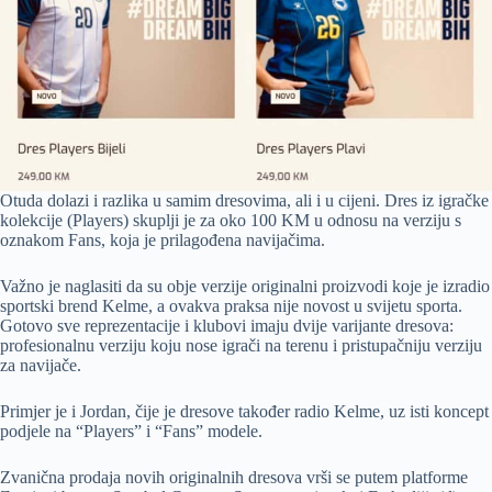
Otuda dolazi i razlika u samim dresovima, ali i u cijeni. Dres iz igračke
kolekcije (Players) skuplji je za oko 100 KM u odnosu na verziju s
oznakom Fans, koja je prilagođena navijačima.
Važno je naglasiti da su obje verzije originalni proizvodi koje je izradio
sportski brend Kelme, a ovakva praksa nije novost u svijetu sporta.
Gotovo sve reprezentacije i klubovi imaju dvije varijante dresova:
profesionalnu verziju koju nose igrači na terenu i pristupačniju verziju
za navijače.
Primjer je i Jordan, čije je dresove također radio Kelme, uz isti koncept
podjele na “Players” i “Fans” modele.
Zvanična prodaja novih originalnih dresova vrši se putem platforme