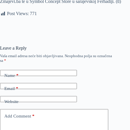
Zmajevi.ba te u Symbol Concept Store u sarajevskoj Ferhadiji. (tl)
Post Views:
771
Leave a Reply
Vaša email adresa neće biti objavljivana.
Neophodna polja su označena
sa
*
Name
*
Email
*
Website
Add Comment
*