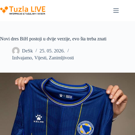
Skip
to
content
Novi dres BiH postoji u dvije verzije, evo šta treba znati
DeSk
25. 05. 2026.
Izdvajamo
,
Vijesti
,
Zanimljivosti