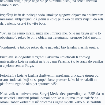
nekoliko drugih prije nego što je okrenula pištolj na sebe i izvršila
samoubistvo.
Izvještaji kažu da policija sada istražuje njegove objave na društvenim
mrežama, uključujući još jednu u kojoj je rekao da mrzi svijet i da želi
da u njemu ostavi što više bola.
“Svi su me samo mrzili, mrze me i mrziće me. Nije me briga jer je to
obostrano”, rekao je on u objavi na Telegramu, prenose češki mediji.
Vondrasek je takođe rekao da je napadač bio legalni vlasnik oružja.
Pucnjava se dogodila u zgradi Fakulteta umjetnosti Karlovog
univerziteta koja se nalazi na trgu Jana Palacha, što je izazvalo paniku
u cijelom centru Praga.
Fotografija koja je kružila društvenim mrežama prikazuje grupu od
osam studenata koji su se popeli kroz prozore kako bi se sakrili na
platformu zgrade oko pet spratova više.
Nastavnik na univerzitetu, Sergej Medvedev, potvrdio je za RSE da su
nastavnici i studenti primili e-mail poruke u kojima im se nalaže da
ostanu zabarikadirani u učionicama i ugase svjetla kako bi se zaštitili