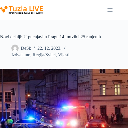
Skip
to
content
Novi detalji: U pucnjavi u Pragu 14 mrtvih i 25 ranjenih
DeSk
22. 12. 2023.
Izdvajamo
,
Regija/Svijet
,
Vijesti