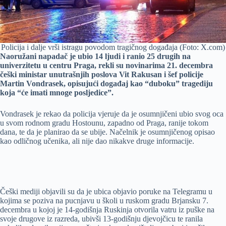
Policija i dalje vrši istragu povodom tragičnog događaja (Foto: X.com)
Naoružani napadač je ubio 14 ljudi i ranio 25 drugih na
univerzitetu u centru Praga, rekli su novinarima 21. decembra
češki ministar unutrašnjih poslova Vit Rakusan i šef policije
Martin Vondrasek, opisujući događaj kao “duboku” tragediju
koja “će imati mnoge posljedice”.
Vondrasek je rekao da policija vjeruje da je osumnjičeni ubio svog oca
u svom rodnom gradu Hostounu, zapadno od Praga, ranije tokom
dana, te da je planirao da se ubije. Načelnik je osumnjičenog opisao
kao odličnog učenika, ali nije dao nikakve druge informacije.
Češki mediji objavili su da je ubica objavio poruke na Telegramu u
kojima se poziva na pucnjavu u školi u ruskom gradu Brjansku 7.
decembra u kojoj je 14-godišnja Ruskinja otvorila vatru iz puške na
svoje drugove iz razreda, ubivši 13-godišnju djevojčicu te ranila