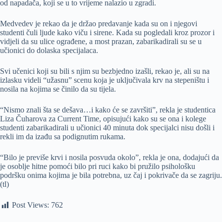
od napadača, koji se u to vrijeme nalazio u zgradi.
Medvedev je rekao da je držao predavanje kada su on i njegovi
studenti čuli ljude kako viču i sirene. Kada su pogledali kroz prozor i
vidjeli da su ulice ograđene, a most prazan, zabarikadirali su se u
učionici do dolaska specijalaca.
Svi učenici koji su bili s njim su bezbjedno izašli, rekao je, ali su na
izlasku videli “užasnu” scenu koja je uključivala krv na stepeništu i
nosila na kojima se činilo da su tijela.
“Nismo znali šta se dešava…i kako će se završiti”, rekla je studentica
Liza Čuharova za Current Time, opisujući kako su se ona i kolege
studenti zabarikadirali u učionici 40 minuta dok specijalci nisu došli i
rekli im da izađu sa podignutim rukama.
“Bilo je previše krvi i nosila posvuda okolo”, rekla je ona, dodajući da
je osoblje hitne pomoći bilo pri ruci kako bi pružilo psihološku
podršku onima kojima je bila potrebna, uz čaj i pokrivače da se zagriju.
(tl)
Post Views:
762