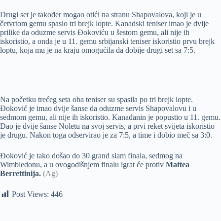
Drugi set je također mogao otići na stranu Shapovalova, koji je u
četvrtom gemu spasio tri brejk lopte. Kanadski teniser imao je dvije
prilike da oduzme servis Đokoviću u šestom gemu, ali nije ih
iskoristio, a onda je u 11. gemu srbijanski teniser iskoristio prvu brejk
loptu, koja mu je na kraju omogućila da dobije drugi set sa 7:5.
Na početku trećeg seta oba teniser su spasila po tri brejk lopte.
Đoković je imao dvije šanse da oduzme servis Shapovalovu i u
sedmom gemu, ali nije ih iskoristio. Kanađanin je popustio u 11. gemu.
Dao je dvije šanse Noletu na svoj servis, a prvi reket svijeta iskoristio
je drugu. Nakon toga odservirao je za 7:5, a time i dobio meč sa 3:0.
Đoković je tako došao do 30 grand slam finala, sedmog na
Wimbledonu, a u ovogodišnjem finalu igrat će protiv
Mattea
Berrettinija.
(Ag)
Post Views:
446