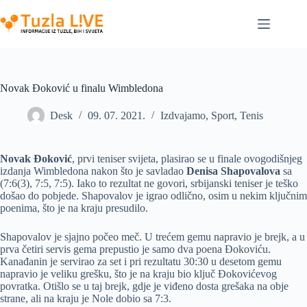
Skip
to
content
Novak Đoković u finalu Wimbledona
Desk
09. 07. 2021.
Izdvajamo
,
Sport
,
Tenis
Novak Đoković
, prvi teniser svijeta, plasirao se u finale ovogodišnjeg
izdanja Wimbledona nakon što je savladao
Denisa Shapovalova
sa
(7:6(3), 7:5, 7:5). Iako to rezultat ne govori, srbijanski teniser je teško
došao do pobjede. Shapovalov je igrao odlično, osim u nekim ključnim
poenima, što je na kraju presudilo.
Shapovalov je sjajno počeo meč. U trećem gemu napravio je brejk, a u
prva četiri servis gema prepustio je samo dva poena Đokoviću.
Kanađanin je servirao za set i pri rezultatu 30:30 u desetom gemu
napravio je veliku grešku, što je na kraju bio ključ Đokovićevog
povratka. Otišlo se u taj brejk, gdje je viđeno dosta grešaka na obje
strane, ali na kraju je Nole dobio sa 7:3.