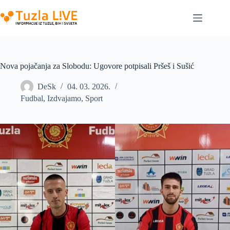
Skip
to
content
Nova pojačanja za Slobodu: Ugovore potpisali Pršeš i Sušić
DeSk
04. 03. 2026.
Fudbal
,
Izdvajamo
,
Sport