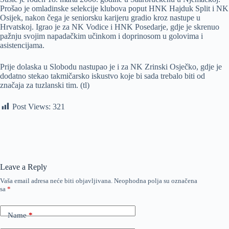
Prošao je omladinske selekcije klubova poput HNK Hajduk Split i NK
Osijek, nakon čega je seniorsku karijeru gradio kroz nastupe u
Hrvatskoj. Igrao je za NK Vodice i HNK Posedarje, gdje je skrenuo
pažnju svojim napadačkim učinkom i doprinosom u golovima i
asistencijama.
Prije dolaska u Slobodu nastupao je i za NK Zrinski Osječko, gdje je
dodatno stekao takmičarsko iskustvo koje bi sada trebalo biti od
značaja za tuzlanski tim. (tl)
Post Views:
321
Leave a Reply
Vaša email adresa neće biti objavljivana.
Neophodna polja su označena
sa
*
Name
*