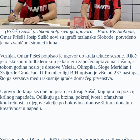
(Pršeš i Sušić prilikom potpisivanja ugovora – Foto: FK Sloboda)
Omar Pršeš i Josip Sušić novi su igrači tuzlanske Slobode, potvrđeno
je na zvaničnoj stranici kluba.
Veznjak Omar Pršeš potpisao je ugovor do kraja tekuće sezone. Riječ
je o iskusnom fudbaleru koji je karijeru započeo upravo na Tušnju, a
tokom godina nosio je dresove Veleža, Olimpika, Sloge Meridian i
Zvijezde Gradačac. U Premijer ligi BiH upisao je više od 237 nastupa,
što ga svrstava među iskusnije igrače domaćeg prvenstva.
Ugovor do kraja sezone potpisao je i Josip Sušić, koji igra na poziciji
krilnog napadača. Odlikuju ga brzina, pokretljivost i ofanzivna
konkretnost, a njegove akcije po bokovima donose širinu i dodatnu
kreativnost u napadu.
Sušić je rođen 18. marta 2000. godine u Saarbrückenu u Njemačkoj.