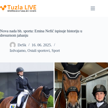
Skip
to
content
Nova nada bh. sporta: Emina Nefić ispisuje historiju u
dresurnom jahanju
DeSk
16. 06. 2025.
Izdvajamo
,
Ostali sportovi
,
Sport