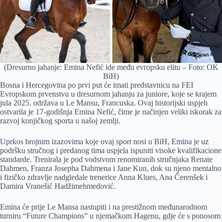
(Dresurno jahanje: Emina Nefić ide među evropsku elitu – Foto: OK
BiH)
Bosna i Hercegovina po prvi put će imati predstavnicu na FEI
Evropskom prvenstvu u dresurnom jahanju za juniore, koje se krajem
jula 2025. održava u Le Mansu, Francuska. Ovaj historijski uspjeh
ostvarila je 17-godišnja Emina Nefić, čime je načinjen veliki iskorak za
razvoj konjičkog sporta u našoj zemlji.
Uprkos brojnim izazovima koje ovaj sport nosi u BiH, Emina je uz
podršku stručnog i predanog tima uspjela ispuniti visoke kvalifikacione
standarde. Trenirala je pod vodstvom renomiranih stručnjaka Renate
Dahmen, Franza Josepha Dahmena i Jane Kun, dok su njeno mentalno
i fizičko zdravlje nadgledale trenerice Anna Klues, Ana Čerenšek i
Damira Vranešić Hadžimehmedović.
Emina će prije Le Mansa nastupiti i na prestižnom međunarodnom
turniru “Future Champions” u njemačkom Hagenu, gdje će s ponosom