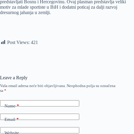
predstavljati Bosnu i Hercegovinu. Ovaj plasman predstavlja veliki
motiv za mlade sportiste u BiH i dodatni poticaj za dalji razvoj
dresurnog jahanja u zemlji.
Post Views:
421
Leave a Reply
Vaša email adresa neće biti objavljivana.
Neophodna polja su označena
sa
*
Name
*
Email
*
Website