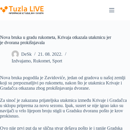
Skip
to
content
Nova bruka u gradu rukometa, Krivaja otkazala utakmicu jer
je dvorana prokišnjavala
DeSk
21. 08. 2022.
Izdvajamo
,
Rukomet
,
Sport
Nova bruka pogodila je Zavidoviće, jedan od gradova u našoj zemlji
koji su prepoznatljivi po rukometu, nakon što je utakmica Krivaje i
Gradačca otkazana zbog prokišnjavanja dvorane.
Za sinoć je zakazana prijateljska utakmica između Krivaje i Gradačca
u sklopu priprema za novu sezonu. Ipak, susret se nije igrao iako su
navijači u vrlo lijepom broju stigli u Gradsku dvoranu pošto je krov
prokisnuo.
Ovo nije prvi put da se slična stvar dešava pošto je i ranije Gradska