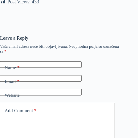
Post Views:
433
Leave a Reply
Vaša email adresa neće biti objavljivana.
Neophodna polja su označena
sa
*
Name
*
Email
*
Website
Add Comment
*