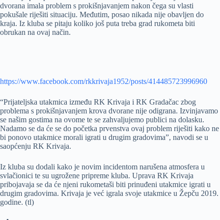
dvorana imala problem s prokišnjavanjem nakon čega su vlasti
pokušale riješiti situaciju. Međutim, posao nikada nije obavljen do
kraja. Iz kluba se pitaju koliko još puta treba grad rukometa biti
obrukan na ovaj način.
https://www.facebook.com/rkkrivaja1952/posts/414485723996960
“Prijateljska utakmica između RK Krivaja i RK Gradačac zbog
problema s prokišnjavanjem krova dvorane nije odigrana. Izvinjavamo
se našim gostima na ovome te se zahvaljujemo publici na dolasku.
Nadamo se da će se do početka prvenstva ovaj problem riješiti kako ne
bi ponovo utakmice morali igrati u drugim gradovima”, navodi se u
saopćenju RK Krivaja.
Iz kluba su dodali kako je novim incidentom narušena atmosfera u
svlačionici te su ugrožene pripreme kluba. Uprava RK Krivaja
pribojavaja se da će njeni rukometaši biti prinuđeni utakmice igrati u
drugim gradovima. Krivaja je već igrala svoje utakmice u Žepču 2019.
godine. (tl)