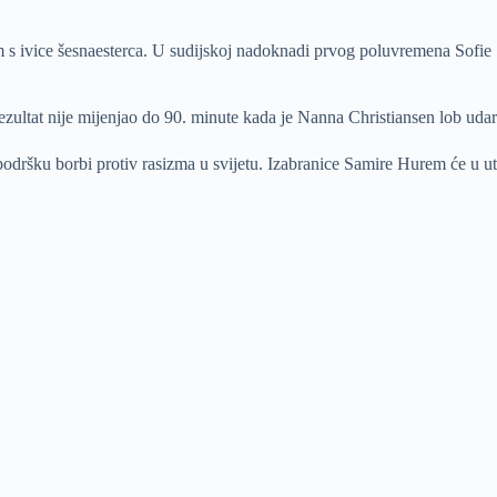
m s ivice šesnaesterca. U sudijskoj nadoknadi prvog poluvremena Sofie
rezultat nije mijenjao do 90. minute kada je Nanna Christiansen lob ud
podršku borbi protiv rasizma u svijetu. Izabranice Samire Hurem će u u