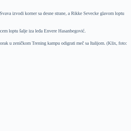
 Svava izvodi korner sa desne strane, a Rikke Sevecke glavom loptu
arcem loptu šalje iza leđa Envere Hasanbegović.
torak u zeničkom Trening kampu odigrati meč sa Italijom. (Klix, foto: