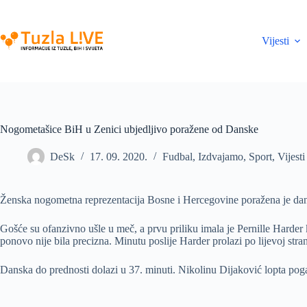
Skip
to
content
Vijesti
Nogometašice BiH u Zenici ubjedljivo poražene od Danske
DeSk
17. 09. 2020.
Fudbal
,
Izdvajamo
,
Sport
,
Vijesti
Ženska nogometna reprezentacija Bosne i Hercegovine poražena je da
Gošće su ofanzivno ušle u meč, a prvu priliku imala je Pernille Harder k
ponovo nije bila precizna. Minutu poslije Harder prolazi po lijevoj stran
Danska do prednosti dolazi u 37. minuti. Nikolinu Dijaković lopta poga