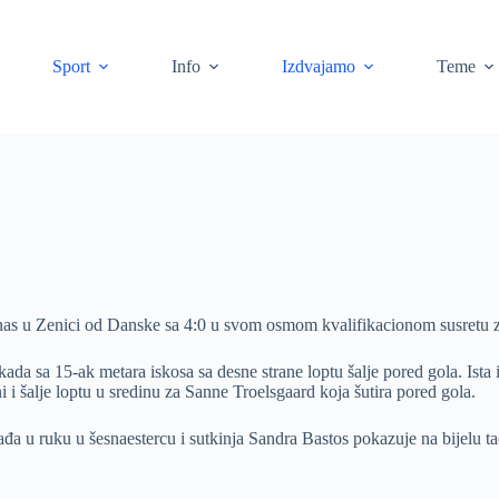
Sport
Info
Izdvajamo
Teme
nas u Zenici od Danske sa 4:0 u svom osmom kvalifikacionom susretu 
ada sa 15-ak metara iskosa sa desne strane loptu šalje pored gola. Ista i
i i šalje loptu u sredinu za Sanne Troelsgaard koja šutira pored gola.
đa u ruku u šesnaestercu i sutkinja Sandra Bastos pokazuje na bijelu t