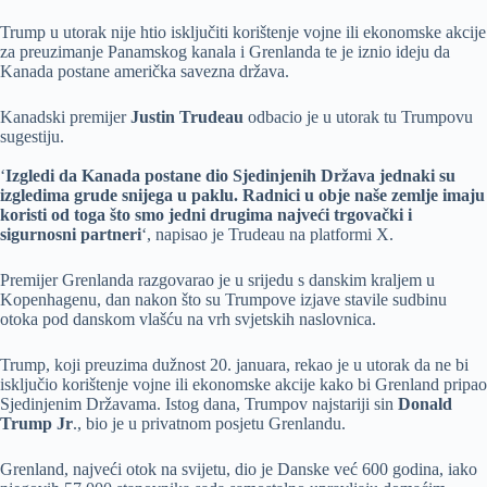
Trump u utorak nije htio isključiti korištenje vojne ili ekonomske akcije
za preuzimanje Panamskog kanala i Grenlanda te je iznio ideju da
Kanada postane američka savezna država.
Kanadski premijer
Justin Trudeau
odbacio je u utorak tu Trumpovu
sugestiju.
‘
Izgledi da Kanada postane dio Sjedinjenih Država jednaki su
izgledima grude snijega u paklu. Radnici u obje naše zemlje imaju
koristi od toga što smo jedni drugima najveći trgovački i
sigurnosni partneri
‘, napisao je Trudeau na platformi X.
Premijer Grenlanda razgovarao je u srijedu s danskim kraljem u
Kopenhagenu, dan nakon što su Trumpove izjave stavile sudbinu
otoka pod danskom vlašću na vrh svjetskih naslovnica.
Trump, koji preuzima dužnost 20. januara, rekao je u utorak da ne bi
isključio korištenje vojne ili ekonomske akcije kako bi Grenland pripao
Sjedinjenim Državama. Istog dana, Trumpov najstariji sin
Donald
Trump Jr
., bio je u privatnom posjetu Grenlandu.
Grenland, najveći otok na svijetu, dio je Danske već 600 godina, iako