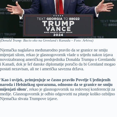
(Donald Trump: Bacio oko na Grenland i Kanadu – Foto: Arhiva)
Njemačka naglašava međunarodno pravilo da se granice ne smiju
mijenjati silom, rekao je glasnogovornik vlade u srijedu nakon izjava
novoizabranog američkog predsjednika Donalda Trumpa o Grenlandu
i Kanadi, dok je šef danske diplomatije poručio da bi Grenland mogao
postati nezavisan, ali ne i američka savezna država.
‘
Kao i uvijek, primjenjuje se časno pravilo Povelje Ujedinjenih
naroda i Helsinškog sporazuma, odnosno da se granice ne smiju
mijenjati silom
‘, rekao je glasnogovornik na redovnoj konferenciji za
medije. Glasnogovornik je odbio odgovoriti na pitanje koliko ozbiljno
Njemačka shvata Trumpove izjave.