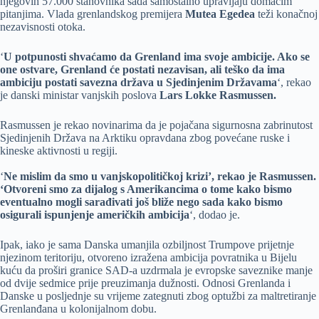
njegovih 57.000 stanovnika sada samostalno upravljaju domaćim
pitanjima. Vlada grenlandskog premijera
Mutea Egedea
teži konačnoj
nezavisnosti otoka.
‘
U potpunosti shvaćamo da Grenland ima svoje ambicije. Ako se
one ostvare, Grenland će postati nezavisan, ali teško da ima
ambiciju postati savezna država u Sjedinjenim Državama
‘, rekao
je danski ministar vanjskih poslova
Lars Lokke Rasmussen.
Rasmussen je rekao novinarima da je pojačana sigurnosna zabrinutost
Sjedinjenih Država na Arktiku opravdana zbog povećane ruske i
kineske aktivnosti u regiji.
‘
Ne mislim da smo u vanjskopolitičkoj krizi’, rekao je Rasmussen.
‘Otvoreni smo za dijalog s Amerikancima o tome kako bismo
eventualno mogli sarađivati još bliže nego sada kako bismo
osigurali ispunjenje američkih ambicija
‘, dodao je.
Ipak, iako je sama Danska umanjila ozbiljnost Trumpove prijetnje
njezinom teritoriju, otvoreno izražena ambicija povratnika u Bijelu
kuću da proširi granice SAD-a uzdrmala je evropske saveznike manje
od dvije sedmice prije preuzimanja dužnosti. Odnosi Grenlanda i
Danske u posljednje su vrijeme zategnuti zbog optužbi za maltretiranje
Grenlanđana u kolonijalnom dobu.