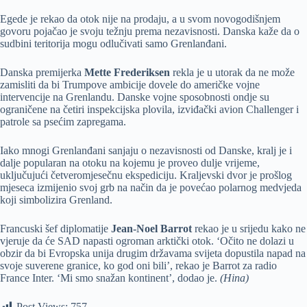
Egede je rekao da otok nije na prodaju, a u svom novogodišnjem
govoru pojačao je svoju težnju prema nezavisnosti. Danska kaže da o
sudbini teritorija mogu odlučivati samo Grenlanđani.
Danska premijerka
Mette Frederiksen
rekla je u utorak da ne može
zamisliti da bi Trumpove ambicije dovele do američke vojne
intervencije na Grenlandu. Danske vojne sposobnosti ondje su
ograničene na četiri inspekcijska plovila, izviđački avion Challenger i
patrole sa psećim zapregama.
Iako mnogi Grenlanđani sanjaju o nezavisnosti od Danske, kralj je i
dalje popularan na otoku na kojemu je proveo dulje vrijeme,
uključujući četveromjesečnu ekspediciju. Kraljevski dvor je prošlog
mjeseca izmijenio svoj grb na način da je povećao polarnog medvjeda
koji simbolizira Grenland.
Francuski šef diplomatije
Jean-Noel Barrot
rekao je u srijedu kako ne
vjeruje da će SAD napasti ogroman arktički otok. ‘Očito ne dolazi u
obzir da bi Evropska unija drugim državama svijeta dopustila napad na
svoje suverene granice, ko god oni bili’, rekao je Barrot za radio
France Inter. ‘Mi smo snažan kontinent’, dodao je.
(Hina)
Post Views:
757