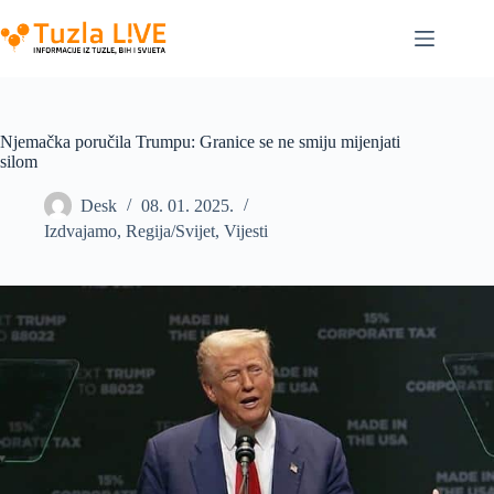
Skip
to
content
Njemačka poručila Trumpu: Granice se ne smiju mijenjati
silom
Desk
08. 01. 2025.
Izdvajamo
,
Regija/Svijet
,
Vijesti