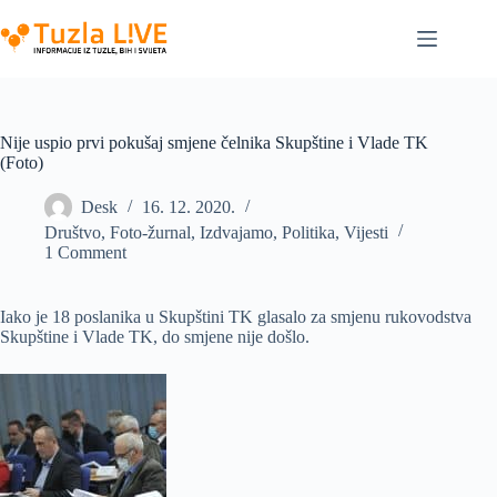
Skip
to
content
Nije uspio prvi pokušaj smjene čelnika Skupštine i Vlade TK
(Foto)
Desk
16. 12. 2020.
Društvo
,
Foto-žurnal
,
Izdvajamo
,
Politika
,
Vijesti
1 Comment
Iako je 18 poslanika u Skupštini TK glasalo za smjenu rukovodstva
Skupštine i Vlade TK, do smjene nije došlo.