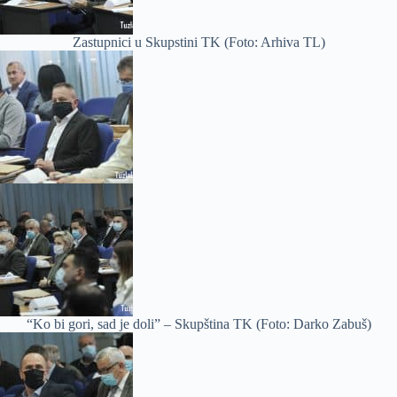
Zastupnici u Skupstini TK (Foto: Arhiva TL)
“Ko bi gori, sad je doli” – Skupština TK (Foto: Darko Zabuš)