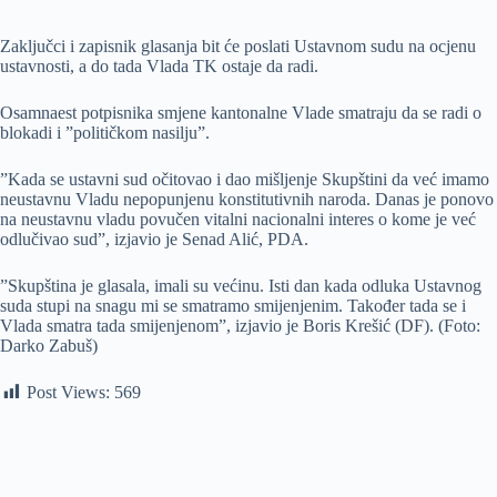
Zaključci i zapisnik glasanja bit će poslati Ustavnom sudu na ocjenu
ustavnosti, a do tada Vlada TK ostaje da radi.
Osamnaest potpisnika smjene kantonalne Vlade smatraju da se radi o
blokadi i ”političkom nasilju”.
”Kada se ustavni sud očitovao i dao mišljenje Skupštini da već imamo
neustavnu Vladu nepopunjenu konstitutivnih naroda. Danas je ponovo
na neustavnu vladu povučen vitalni nacionalni interes o kome je već
odlučivao sud”, izjavio je Senad Alić, PDA.
”Skupština je glasala, imali su većinu. Isti dan kada odluka Ustavnog
suda stupi na snagu mi se smatramo smijenjenim. Također tada se i
Vlada smatra tada smijenjenom”, izjavio je Boris Krešić (DF). (Foto:
Darko Zabuš)
Post Views:
569