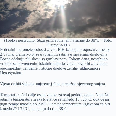
(Toplo i nestabilno: Stižu grmljavine, ali i vrućine do 38°C – Foto:
Ilustracija/TL)
Federalni hidrometeorološki zavod BiH izdao je prognozu za petak,
27. juna, prema kojoj se u jutarnjim satima u sjevernim dijelovima
Bosne očekuju pljuskovi sa grmljavinom. Tokom dana, nestabilno
vrijeme sa povremenim lokalnim pljuskovima moglo bi zahvatiti i
jugozapadne, centralne i istočne dijelove zemlje, uključujući i
Hercegovinu.
Vjetar će biti slab do umjerene jačine, pretežno sjevernog smjera.
Temperature će i dalje ostati visoke za ovaj period godine. Najniža
jutarnja temperatura zraka kretat će se između 15 i 20°C, dok će na
jugu zemlje iznositi do 24°C. Dnevne temperature uglavnom će biti
između 27 i 32°C, a na jugu do čak 38°C.