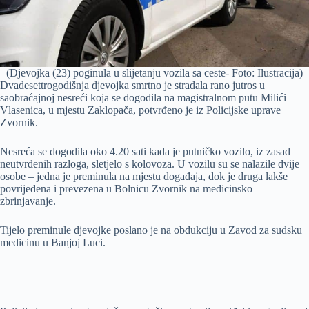
(Djevojka (23) poginula u slijetanju vozila sa ceste- Foto: Ilustracija)
Dvadesettrogodišnja djevojka smrtno je stradala rano jutros u
saobraćajnoj nesreći koja se dogodila na magistralnom putu Milići–
Vlasenica, u mjestu Zaklopača, potvrđeno je iz Policijske uprave
Zvornik.
Nesreća se dogodila oko 4.20 sati kada je putničko vozilo, iz zasad
neutvrđenih razloga, sletjelo s kolovoza. U vozilu su se nalazile dvije
osobe – jedna je preminula na mjestu događaja, dok je druga lakše
povrijeđena i prevezena u Bolnicu Zvornik na medicinsko
zbrinjavanje.
Tijelo preminule djevojke poslano je na obdukciju u Zavod za sudsku
medicinu u Banjoj Luci.