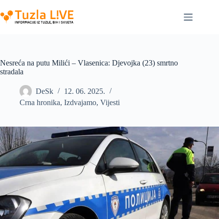
Skip
to
content
Nesreća na putu Milići – Vlasenica: Djevojka (23) smrtno
stradala
DeSk
12. 06. 2025.
Crna hronika
,
Izdvajamo
,
Vijesti