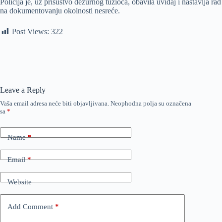
Policija je, uz prisustvo dežurnog tužioca, obavila uviđaj i nastavlja rad
na dokumentovanju okolnosti nesreće.
Post Views:
322
Leave a Reply
Vaša email adresa neće biti objavljivana.
Neophodna polja su označena
sa
*
Name
*
Email
*
Website
Add Comment
*