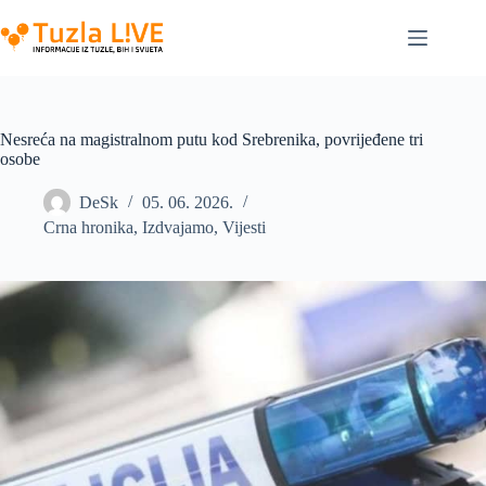
Skip
to
content
Nesreća na magistralnom putu kod Srebrenika, povrijeđene tri
osobe
DeSk
05. 06. 2026.
Crna hronika
,
Izdvajamo
,
Vijesti