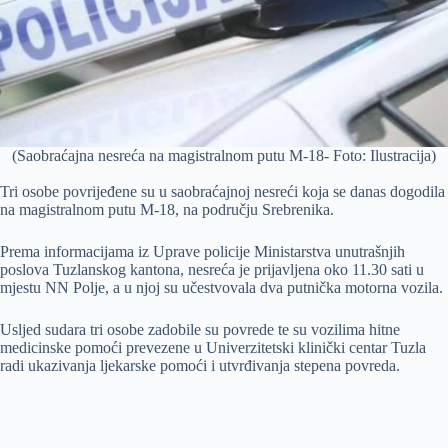
(Saobraćajna nesreća na magistralnom putu M-18- Foto: Ilustracija)
Tri osobe povrijeđene su u saobraćajnoj nesreći koja se danas dogodila
na magistralnom putu M-18, na području Srebrenika.
Prema informacijama iz Uprave policije Ministarstva unutrašnjih
poslova Tuzlanskog kantona, nesreća je prijavljena oko 11.30 sati u
mjestu NN Polje, a u njoj su učestvovala dva putnička motorna vozila.
Usljed sudara tri osobe zadobile su povrede te su vozilima hitne
medicinske pomoći prevezene u Univerzitetski klinički centar Tuzla
radi ukazivanja ljekarske pomoći i utvrđivanja stepena povreda.