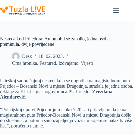
Skip
to
content
Nesreća kod Prijedora: Automobil se zapalio, jedna osoba
preminula, dvije povrijeđene
Desk
18. 02. 2023.
Crna hronika
,
Featured
,
Izdvajamo
,
Vijesti
U teškoj saobraćajnoj nesreći koja se dogodila na magistralnom putu
Prijedor – Bosanski Novi u mjestu Dragotinja, stradala je jedna osoba,
rekla je za
Klix.ba
glasnogovornica PU Prijedor
Zvezdana
Alendarević
.
“Policijskoj upravi Prijedor jutros oko 5:20 sati prijavljeno da je na
magistralnom putu Prijedor-Bosanski Novi u mjestu Dragotinja došlo
do slijetanja, a potom i samozapaljenja vozila u kojem se nalazilo više
lica”, poručeno nam je.