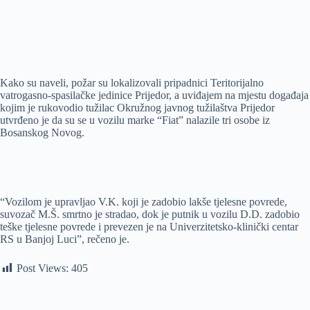
Kako su naveli, požar su lokalizovali pripadnici Teritorijalno
vatrogasno-spasilačke jedinice Prijedor, a uviđajem na mjestu događaja
kojim je rukovodio tužilac Okružnog javnog tužilaštva Prijedor
utvrđeno je da su se u vozilu marke “Fiat” nalazile tri osobe iz
Bosanskog Novog.
“Vozilom je upravljao V.K. koji je zadobio lakše tjelesne povrede,
suvozač M.Š. smrtno je stradao, dok je putnik u vozilu D.D. zadobio
teške tjelesne povrede i prevezen je na Univerzitetsko-klinički centar
RS u Banjoj Luci”, rečeno je.
Post Views:
405