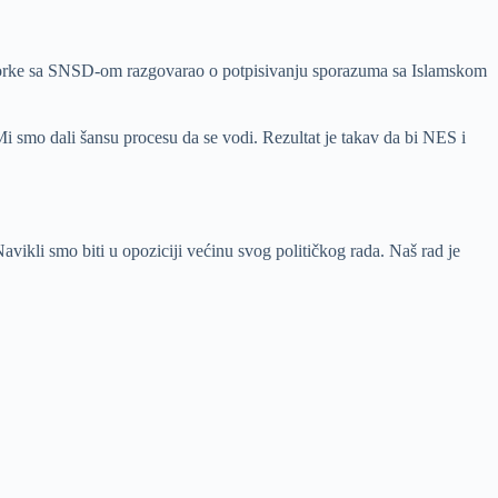
a Osmorke sa SNSD-om razgovarao o potpisivanju sporazuma sa Islamskom
i smo dali šansu procesu da se vodi. Rezultat je takav da bi NES i
avikli smo biti u opoziciji većinu svog političkog rada. Naš rad je