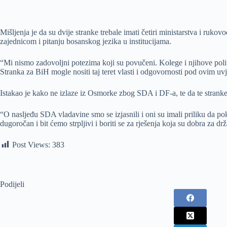
Mišljenja je da su dvije stranke trebale imati četiri ministarstva i r
zajednicom i pitanju bosanskog jezika u institucijama.
“Mi nismo zadovoljni potezima koji su povučeni. Kolege i njihove polit
Stranka za BiH mogle nositi taj teret vlasti i odgovornosti pod ovim u
Istakao je kako ne izlaze iz Osmorke zbog SDA i DF-a, te da te stranke 
“O nasljeđu SDA vladavine smo se izjasnili i oni su imali priliku da po
dugoročan i bit ćemo strpljivi i boriti se za rješenja koja su dobra za d
Post Views:
383
Podijeli