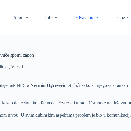
Sport
Info
Izdvajamo
Teme
ovuče sporni zakon
itika
,
Vijesti
redsjednik NES-a
Nermin Ogrešević
ističući kako su njegova stranka i
H kazao da te stranke više neće učestovati u radu Osmorke na državnom
m nivou. U svim dubinskim aspektima problem je bio u komunikaciji i 