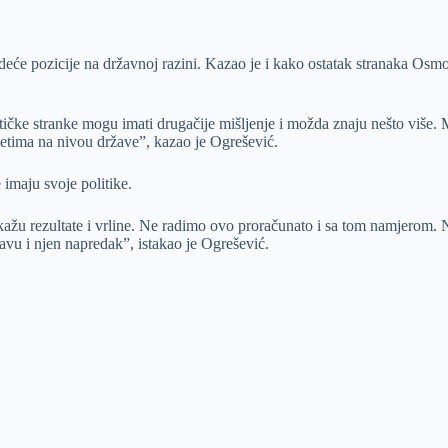
ukovodeće pozicije na državnoj razini. Kazao je i kako ostatak stranak
ičke stranke mogu imati drugačije mišljenje i možda znaju nešto više. M
vjetima na nivou države”, kazao je Ogrešević.
imaju svoje politike.
kažu rezultate i vrline. Ne radimo ovo proračunato i sa tom namjerom. N
ržavu i njen napredak”, istakao je Ogrešević.