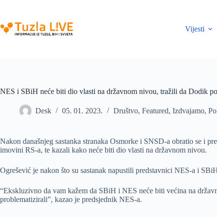
Skip
to
content
Vijesti
NES i SBiH neće biti dio vlasti na državnom nivou, tražili da Dodik p
Desk
05. 01. 2023.
Društvo
,
Featured
,
Izdvajamo
,
Pol
Nakon današnjeg sastanka stranaka Osmorke i SNSD-a obratio se i p
imovini RS-a, te kazali kako neće biti dio vlasti na državnom nivou.
Ogrešević je nakon što su sastanak napustili predstavnici NES-a i SBi
“Ekskluzivno da vam kažem da SBiH i NES neće biti većina na državno
problematizirali”, kazao je predsjednik NES-a.