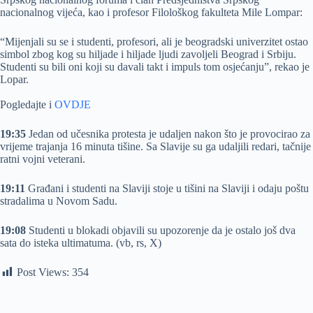
nacionalnog vijeća, kao i profesor Filološkog fakulteta Mile Lompar:
“Mijenjali su se i studenti, profesori, ali je beogradski univerzitet ostao
simbol zbog kog su hiljade i hiljade ljudi zavoljeli Beograd i Srbiju.
Studenti su bili oni koji su davali takt i impuls tom osjećanju”, rekao je
Lopar.
Pogledajte i
OVDJE
19:35
Jedan od učesnika protesta je udaljen nakon što je provocirao za
vrijeme trajanja 16 minuta tišine. Sa Slavije su ga udaljili redari, tačnije
ratni vojni veterani.
19:11
Građani i studenti na Slaviji stoje u tišini na Slaviji i odaju poštu
stradalima u Novom Sadu.
19:08
Studenti u blokadi objavili su upozorenje da je ostalo još dva
sata do isteka ultimatuma. (vb, rs, X)
Post Views:
354