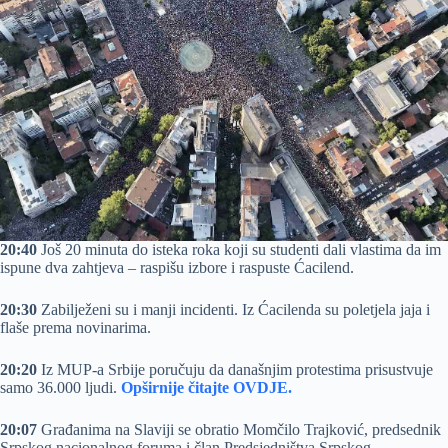
20:40
Još 20 minuta do isteka roka koji su studenti dali vlastima da im
ispune dva zahtjeva – raspišu izbore i raspuste Ćacilend.
20:30
Zabilježeni su i manji incidenti. Iz Ćacilenda su poletjela jaja i
flaše prema novinarima.
20:20
Iz MUP-a Srbije poručuju da današnjim protestima prisustvuje
samo 36.000 ljudi.
Opširnije čitajte OVDJE.
20:07
Građanima na Slaviji se obratio Momčilo Trajković, predsednik
Srpskog nacionalnog foruma i član Predsjedništva Srpskog