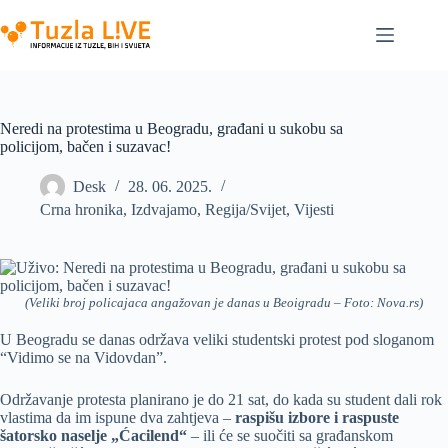
Skip
to
content
Neredi na protestima u Beogradu, građani u sukobu sa
policijom, bačen i suzavac!
Desk
28. 06. 2025.
Crna hronika
,
Izdvajamo
,
Regija/Svijet
,
Vijesti
(Veliki broj policajaca angažovan je danas u Beoigradu – Foto: Nova.rs)
U Beogradu se danas održava veliki studentski protest pod sloganom
“Vidimo se na Vidovdan”.
Održavanje protesta planirano je do 21 sat, do kada su student dali rok
vlastima da im ispune dva zahtjeva –
raspišu izbore i raspuste
šatorsko naselje „Ćacilend“
– ili će se suočiti sa građanskom