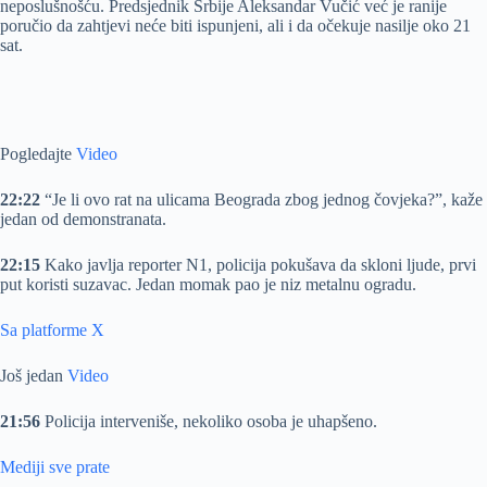
neposlušnošću. Predsjednik Srbije Aleksandar Vučić već je ranije
poručio da zahtjevi neće biti ispunjeni, ali i da očekuje nasilje oko 21
sat.
Pogledajte
Video
22:22
“Je li ovo rat na ulicama Beograda zbog jednog čovjeka?”, kaže
jedan od demonstranata.
22:15
Kako javlja reporter N1, policija pokušava da skloni ljude, prvi
put koristi suzavac. Jedan momak pao je niz metalnu ogradu.
Sa platforme X
Još jedan
Video
21:56
Policija interveniše, nekoliko osoba je uhapšeno.
Mediji sve prate