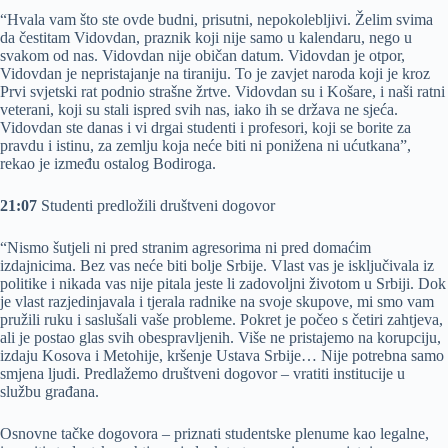
“Hvala vam što ste ovde budni, prisutni, nepokolebljivi. Želim svima
da čestitam Vidovdan, praznik koji nije samo u kalendaru, nego u
svakom od nas. Vidovdan nije običan datum. Vidovdan je otpor,
Vidovdan je nepristajanje na tiraniju. To je zavjet naroda koji je kroz
Prvi svjetski rat podnio strašne žrtve. Vidovdan su i Košare, i naši ratni
veterani, koji su stali ispred svih nas, iako ih se država ne sjeća.
Vidovdan ste danas i vi drgai studenti i profesori, koji se borite za
pravdu i istinu, za zemlju koja neće biti ni ponižena ni ućutkana”,
rekao je između ostalog Bodiroga.
21:07
Studenti predložili društveni dogovor
“Nismo šutjeli ni pred stranim agresorima ni pred domaćim
izdajnicima. Bez vas neće biti bolje Srbije. Vlast vas je isključivala iz
politike i nikada vas nije pitala jeste li zadovoljni životom u Srbiji. Dok
je vlast razjedinjavala i tjerala radnike na svoje skupove, mi smo vam
pružili ruku i saslušali vaše probleme. Pokret je počeo s četiri zahtjeva,
ali je postao glas svih obespravljenih. Više ne pristajemo na korupciju,
izdaju Kosova i Metohije, kršenje Ustava Srbije… Nije potrebna samo
smjena ljudi. Predlažemo društveni dogovor – vratiti institucije u
službu građana.
Osnovne tačke dogovora – priznati studentske plenume kao legalne,