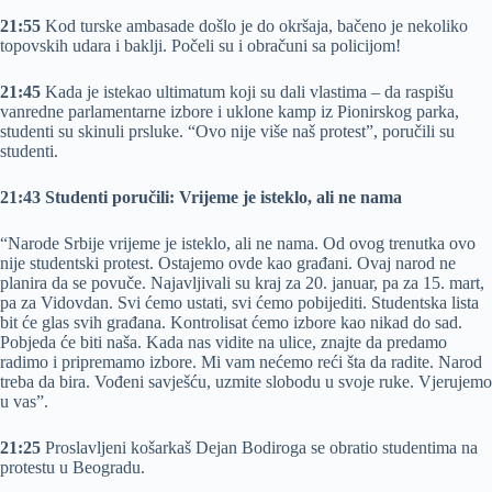
21:55
Kod turske ambasade došlo je do okršaja, bačeno je nekoliko
topovskih udara i baklji. Počeli su i obračuni sa policijom!
21:45
Kada je istekao ultimatum koji su dali vlastima – da raspišu
vanredne parlamentarne izbore i uklone kamp iz Pionirskog parka,
studenti su skinuli prsluke. “Ovo nije više naš protest”, poručili su
studenti.
21:43
Studenti poručili: Vrijeme je isteklo, ali ne nama
“Narode Srbije vrijeme je isteklo, ali ne nama. Od ovog trenutka ovo
nije studentski protest. Ostajemo ovde kao građani. Ovaj narod ne
planira da se povuče. Najavljivali su kraj za 20. januar, pa za 15. mart,
pa za Vidovdan. Svi ćemo ustati, svi ćemo pobijediti. Studentska lista
bit će glas svih građana. Kontrolisat ćemo izbore kao nikad do sad.
Pobjeda će biti naša. Kada nas vidite na ulice, znajte da predamo
radimo i pripremamo izbore. Mi vam nećemo reći šta da radite. Narod
treba da bira. Vođeni savješću, uzmite slobodu u svoje ruke. Vjerujemo
u vas”.
21:25
Proslavljeni košarkaš Dejan Bodiroga se obratio studentima na
protestu u Beogradu.