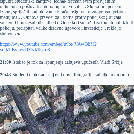
ispuniti studentske zahtjeve, jednak tretman svim prosvjetnim
radnicima i poštovati autonomiju univerziteta. Slobodni i pošteni
izbori, spriječiti podmićivanje birača, osigurati ravnopravan pristup
medijima… Obnova pravosuđa i borba protiv policijskog uticaja –
smijeniti i procesuirati sudije i tužioce koji su kršili zakon, depolitizirati
policiju, preispitati velike državne ugovore i investicije”, rekla je
studentica.
https://www.youtube.com/embed/uvbt4VAwOkM?
si=MJBsJuwDZKM6y-o3
21:00
Istekao je rok za ispunjenje zahtjeva upućenih Vladi Srbije
20:43
Studenti u blokadi objavili novu fotografiju snimljenu dronom.