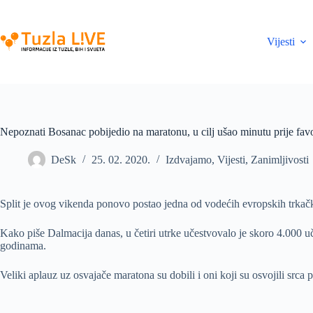
Skip
to
content
Vijesti
Nepoznati Bosanac pobijedio na maratonu, u cilj ušao minutu prije favo
DeSk
25. 02. 2020.
Izdvajamo
,
Vijesti
,
Zanimljivosti
Split je ovog vikenda ponovo postao jedna od vodećih evropskih trkački
Kako piše Dalmacija danas, u četiri utrke učestvovalo je skoro 4.000 uč
godinama.
Veliki aplauz uz osvajače maratona su dobili i oni koji su osvojili srca p