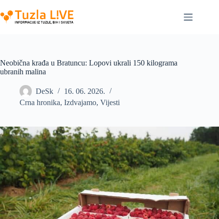
Skip
to
content
Neobična krađa u Bratuncu: Lopovi ukrali 150 kilograma
ubranih malina
DeSk
16. 06. 2026.
Crna hronika
,
Izdvajamo
,
Vijesti