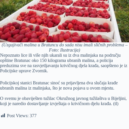
(Uzgajivači malina u Bratuncu do sada nisu imali sličnih problema –
Foto: Ilustracija)
Nepoznato lice ili više njih ukarali su iz dva malinjaka na području
opštine Bratunac oko 150 kilograma ubranih malina, a policija
preduzima sve na rasvjetljavanju krivičnog djela krađa, saopšteno je iz
Policijske uprave Zvornik.
Policijskoj stanici Bratunac sinoć su prijavljena dva slučaja krađe
ubranih malina iz malinjaka, što je nova pojava u ovom mjestu.
O svemu je obaviješten tužilac Okružnog javnog tužilaštva u Bijeljini,
koji je naredio dostavljanje izvještaja o krivičnom djelu krađa. (tl)
Post Views:
377