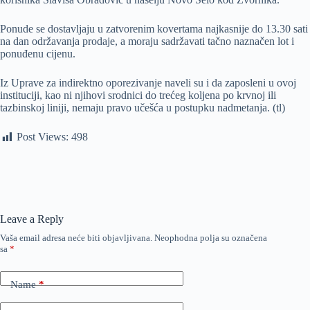
Ponude se dostavljaju u zatvorenim kovertama najkasnije do 13.30 sati
na dan održavanja prodaje, a moraju sadržavati tačno naznačen lot i
ponuđenu cijenu.
Iz Uprave za indirektno oporezivanje naveli su i da zaposleni u ovoj
instituciji, kao ni njihovi srodnici do trećeg koljena po krvnoj ili
tazbinskoj liniji, nemaju pravo učešća u postupku nadmetanja. (tl)
Post Views:
498
Leave a Reply
Vaša email adresa neće biti objavljivana.
Neophodna polja su označena
sa
*
Name
*