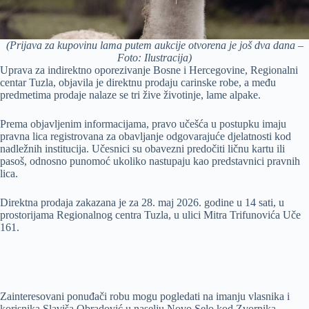
(Prijava za kupovinu lama putem aukcije otvorena je još dva dana –
Foto: Ilustracija)
Uprava za indirektno oporezivanje Bosne i Hercegovine, Regionalni
centar Tuzla, objavila je direktnu prodaju carinske robe, a među
predmetima prodaje nalaze se tri žive životinje, lame alpake.
Prema objavljenim informacijama, pravo učešća u postupku imaju
pravna lica registrovana za obavljanje odgovarajuće djelatnosti kod
nadležnih institucija. Učesnici su obavezni predočiti ličnu kartu ili
pasoš, odnosno punomoć ukoliko nastupaju kao predstavnici pravnih
lica.
Direktna prodaja zakazana je za 28. maj 2026. godine u 14 sati, u
prostorijama Regionalnog centra Tuzla, u ulici Mitra Trifunovića Uče
161.
Zainteresovani ponuđači robu mogu pogledati na imanju vlasnika i
korisnika Slaviša Obradović u naselju Novo Selo kod Zvornika.