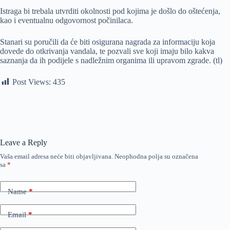
Istraga bi trebala utvrditi okolnosti pod kojima je došlo do oštećenja,
kao i eventualnu odgovornost počinilaca.
Stanari su poručili da će biti osigurana nagrada za informaciju koja
dovede do otkrivanja vandala, te pozvali sve koji imaju bilo kakva
saznanja da ih podijele s nadležnim organima ili upravom zgrade. (tl)
Post Views:
435
Leave a Reply
Vaša email adresa neće biti objavljivana.
Neophodna polja su označena
sa
*
Name
*
Email
*