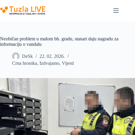
Skip
to
content
Neobičan problem u malom bh. gradu, stanari daju nagradu za
informaciju o vandalu
DeSk
22. 02. 2026.
Crna hronika
,
Izdvajamo
,
Vijesti