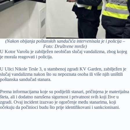
(Nakon obijanja poštanskih sandučića intervenisala je i policija –
Foto: Društvene mreže)
U Kotor Varošu je zabilježen neobičan slučaj vandalizma, zbog kojeg
je morala reagovati i policija.
U Ulici Nikole Tesle 3, u stambenoj zgradi KV Garden, zabilježen je
slučaj vandalizma nakon što su nepoznata osoba ili više njih uništili
poštanska sandučad stanara.
Prema informacijama koje su podijelili stanari, pričinjena je materijalna
šteta, ali i dodatno narušena sigurnost i privatnost svih koji žive u
zgradi. Ovaj incident izazvao je ogorčenje među stanarima, koji
očekuju da počinioci budu što prije identifikovani i sankcionisani.