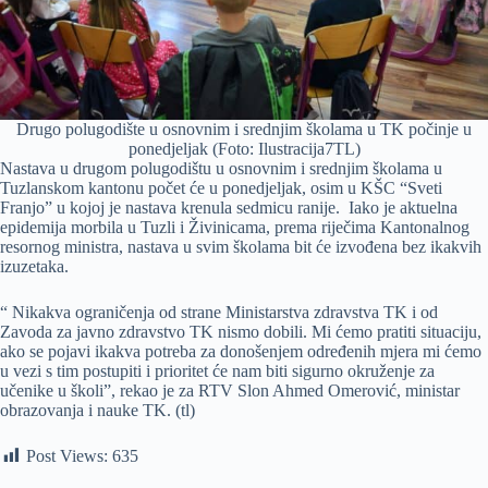
Drugo polugodište u osnovnim i srednjim školama u TK počinje u
ponedjeljak (Foto: Ilustracija7TL)
Nastava u drugom polugodištu u osnovnim i srednjim školama u
Tuzlanskom kantonu počet će u ponedjeljak, osim u KŠC “Sveti
Franjo” u kojoj je nastava krenula sedmicu ranije. Iako je aktuelna
epidemija morbila u Tuzli i Živinicama, prema riječima Kantonalnog
resornog ministra, nastava u svim školama bit će izvođena bez ikakvih
izuzetaka.
“ Nikakva ograničenja od strane Ministarstva zdravstva TK i od
Zavoda za javno zdravstvo TK nismo dobili. Mi ćemo pratiti situaciju,
ako se pojavi ikakva potreba za donošenjem određenih mjera mi ćemo
u vezi s tim postupiti i prioritet će nam biti sigurno okruženje za
učenike u školi”, rekao je za RTV Slon Ahmed Omerović, ministar
obrazovanja i nauke TK. (tl)
Post Views:
635