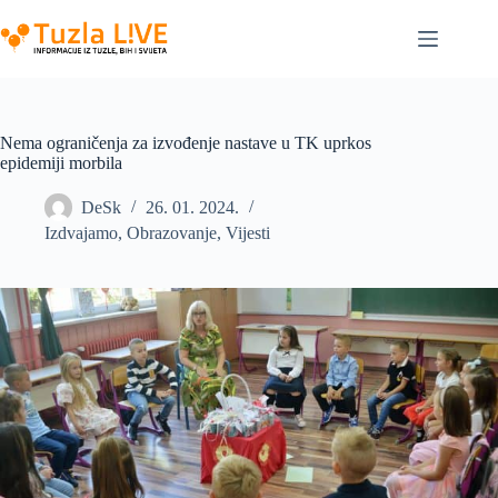
Skip
to
content
Nema ograničenja za izvođenje nastave u TK uprkos
epidemiji morbila
DeSk
26. 01. 2024.
Izdvajamo
,
Obrazovanje
,
Vijesti