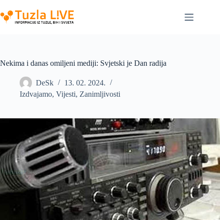
Skip
to
content
Nekima i danas omiljeni mediji: Svjetski je Dan radija
DeSk
13. 02. 2024.
Izdvajamo
,
Vijesti
,
Zanimljivosti