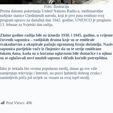
Foto: Ilustracija
Prema datumu pokretanja United Nations Radio-a, međunarodne
radijske stanice Ujedinjenih naroda, koji je prvi puta emitirao svoj
program upravo na današnji dan 1942. godine, UNESCO je proglasio
13. februar za Svjetski dan radija.
Zlatne godine radija bile su između 1930. i 1945. godine, u vrijeme
čuvenih sapunica – radijskih drama koje su se emitirale
svakodnevno a okupirale pažnju ogromnog broja slušatelja. Naziv
sapunica porijeklo vuče iz činjenice da su te serije emitirane
tokom dana, kada su u kućama uglavnom bile domaćice i u njima
su se oglašavali novi modeli sapuna i sličnih kućnih potrepština.
Iako je nekada bio veoma popularan medij, danas ga sve više
zamjenjuju televizija i Internet, no pravi ljubitelji dobrog zvuka i
zanimljivih priča još uvijek su vezani za ovaj
topli medij.
Post Views:
496