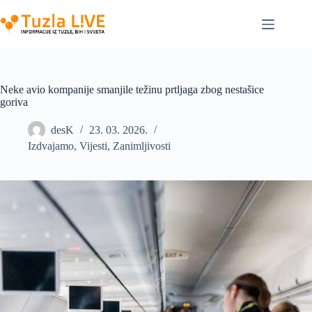
Skip
to
content
Neke avio kompanije smanjile težinu prtljaga zbog nestašice
goriva
desK
23. 03. 2026.
Izdvajamo
,
Vijesti
,
Zanimljivosti