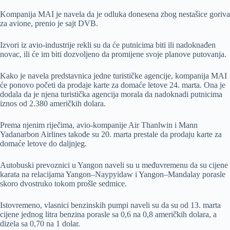
Kompanija MAI je navela da je odluka donesena zbog nestašice goriva
za avione, prenio je sajt DVB.
Izvori iz avio-industrije rekli su da će putnicima biti ili nadoknađen
novac, ili će im biti dozvoljeno da promijene svoje planove putovanja.
Kako je navela predstavnica jedne turističke agencije, kompanija MAI
će ponovo početi da prodaje karte za domaće letove 24. marta. Ona je
dodala da je njena turistička agencija morala da nadoknadi putnicima
iznos od 2.380 američkih dolara.
Prema njenim riječima, avio-kompanije Air Thanlwin i Mann
Yadanarbon Airlines takođe su 20. marta prestale da prodaju karte za
domaće letove do daljnjeg.
Autobuski prevoznici u Yangon naveli su u međuvremenu da su cijene
karata na relacijama Yangon–Naypyidaw i Yangon–Mandalay porasle
skoro dvostruko tokom prošle sedmice.
Istovremeno, vlasnici benzinskih pumpi naveli su da su od 13. marta
cijene jednog litra benzina porasle sa 0,6 na 0,8 američkih dolara, a
dizela sa 0,70 na 1 dolar.