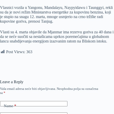
Vlasnici vozila u Yangonu, Mandalayu, Naypyidawu i Taunggyi, rekli
su da je novi režim Ministarstva energetike za kupovinu benzina, koji
je stupio na snagu 12. marta, mnoge usmjerio na crno tržište radi
kupovine goriva, prenosi Tanjug.
Vlasti su 4. marta objavile da Mjanmar ima rezervu goriva za 40 dana i
da se neće suočiti sa nestašicama uprkos poremećajima u globalnom
lancu snabdijevanja energijom izazvanim ratom na Bliskom istoku.
Post Views:
363
Leave a Reply
Vaša email adresa neće biti objavljivana.
Neophodna polja su označena
sa
*
Name
*