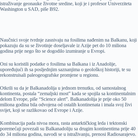
istraživanje geonauke životne sredine, koji je i profesor Univerziteta
Washington u SAD, piše B92.
Naučnici svoje tvrdnje zasnivaju na fosilima nađenim na Balkanu, koji
pokazuju da su se životinje doseljavale iz Azije pet do 10 miliona
godina prije nego što se dogodilo izumiranje u Evropi.
Oni su koristili podatke o fosilima sa Balkana i iz Anadolije,
upoređujući ih sa posljednjim saznanjima o geološkoj historiji, te su
rekonstruisali paleogeografske promjene u regionu.
Otkrili su da je Balkanadolija u jednom trenutku, od samostalnog
kontinenta, postala “zemaljski most” kada se spojila sa kontinentalnim
delom Evrope, piše “Science alert”. Balkanadolija je prije oko 50
miliona godina bila odvojena od ostalih kontinenata i imala svoj živi
svijet, koji se razlikovao od Evrope i Azije.
Kombinacija pada nivoa mora, rasta antarktičkiog leda i tektonski
poremećaji povezali su Balkanadoliju sa drugim kontinentima prije 40
do 34 miliona godina, navodi se u istraživanju, prenosi Radiosarajevo.