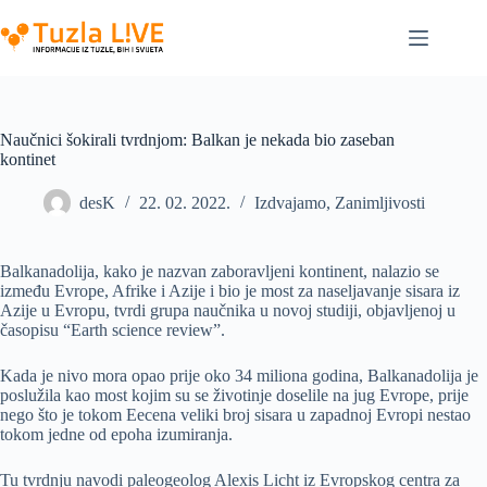
Skip
to
content
Naučnici šokirali tvrdnjom: Balkan je nekada bio zaseban
kontinet
desK
22. 02. 2022.
Izdvajamo
,
Zanimljivosti
Balkanadolija, kako je nazvan zaboravljeni kontinent, nalazio se
između Evrope, Afrike i Azije i bio je most za naseljavanje sisara iz
Azije u Evropu, tvrdi grupa naučnika u novoj studiji, objavljenoj u
časopisu “Earth science review”.
Kada je nivo mora opao prije oko 34 miliona godina, Balkanadolija je
poslužila kao most kojim su se životinje doselile na jug Evrope, prije
nego što je tokom Eecena veliki broj sisara u zapadnoj Evropi nestao
tokom jedne od epoha izumiranja.
Tu tvrdnju navodi paleogeolog Alexis Licht iz Evropskog centra za