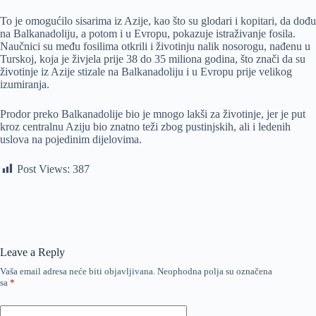
To je omogućilo sisarima iz Azije, kao što su glodari i kopitari, da dođu
na Balkanadoliju, a potom i u Evropu, pokazuje istraživanje fosila.
Naučnici su među fosilima otkrili i životinju nalik nosorogu, nađenu u
Turskoj, koja je živjela prije 38 do 35 miliona godina, što znači da su
životinje iz Azije stizale na Balkanadoliju i u Evropu prije velikog
izumiranja.
Prodor preko Balkanadolije bio je mnogo lakši za životinje, jer je put
kroz centralnu Aziju bio znatno teži zbog pustinjskih, ali i ledenih
uslova na pojedinim dijelovima.
Post Views:
387
Leave a Reply
Vaša email adresa neće biti objavljivana.
Neophodna polja su označena
sa
*