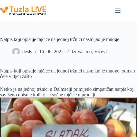
Skip
to
content
Natpis koji opisuje rajčice na jednoj tržnici nasmijao je mnoge
desK
16. 06. 2022.
Izdvajamo
,
Vicevi
Natpis koji opisuje rajčice na jednoj tržnici nasmijao je mnoge, odmah
ćete vidjeti zašto
Netko je na jednoj tržnici u Dalmaciji primijetio simpatičan natpis koji
savršeno opisuje koliko su sočne rajčice u prodaji.