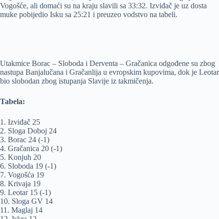
Vogošće, ali domaći su na kraju slavili sa 33:32. Izviđač je uz dosta
muke pobijedio Isku sa 25:21 i preuzeo vodstvo na tabeli.
Utakmice Borac – Sloboda i Derventa – Gračanica odgođene su zbog
nastupa Banjalučana i Gračanlija u evropskim kupovima, dok je Leotar
bio slobodan zbog istupanja Slavije iz takmičenja.
Tabela:
1. Izviđač 25
2. Sloga Doboj 24
3. Borac 24 (-1)
4. Gračanica 20 (-1)
5. Konjuh 20
6. Sloboda 19 (-1)
7. Vogošća 19
8. Krivaja 19
9. Leotar 15 (-1)
10. Sloga GV 14
11. Maglaj 14
12. Iskra 12