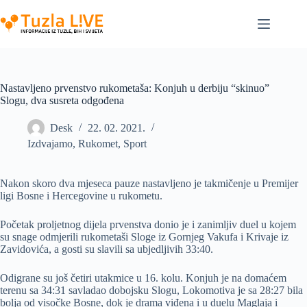
Skip
to
content
Nastavljeno prvenstvo rukometaša: Konjuh u derbiju “skinuo”
Slogu, dva susreta odgođena
Desk
22. 02. 2021.
Izdvajamo
,
Rukomet
,
Sport
Nakon skoro dva mjeseca pauze nastavljeno je takmičenje u Premijer
ligi Bosne i Hercegovine u rukometu.
Početak proljetnog dijela prvenstva donio je i zanimljiv duel u kojem
su snage odmjerili rukometaši Sloge iz Gornjeg Vakufa i Krivaje iz
Zavidovića, a gosti su slavili sa ubjedljivih 33:40.
Odigrane su još četiri utakmice u 16. kolu. Konjuh je na domaćem
terenu sa 34:31 savladao dobojsku Slogu, Lokomotiva je sa 28:27 bila
bolja od visočke Bosne, dok je drama viđena i u duelu Maglaja i