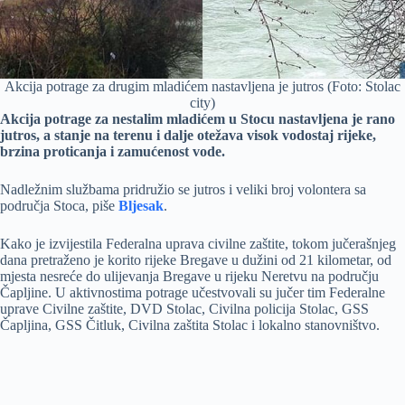
Akcija potrage za drugim mladićem nastavljena je jutros (Foto: Stolac
city)
Akcija potrage za nestalim mladićem u Stocu nastavljena je rano
jutros, a stanje na terenu i dalje otežava visok vodostaj rijeke,
brzina proticanja i zamućenost vode.
Nadležnim službama pridružio se jutros i veliki broj volontera sa
područja Stoca, piše
Bljesak
.
Kako je izvijestila Federalna uprava civilne zaštite, tokom jučerašnjeg
dana pretraženo je korito rijeke Bregave u dužini od 21 kilometar, od
mjesta nesreće do ulijevanja Bregave u rijeku Neretvu na području
Čapljine. U aktivnostima potrage učestvovali su jučer tim Federalne
uprave Civilne zaštite, DVD Stolac, Civilna policija Stolac, GSS
Čapljina, GSS Čitluk, Civilna zaštita Stolac i lokalno stanovništvo.