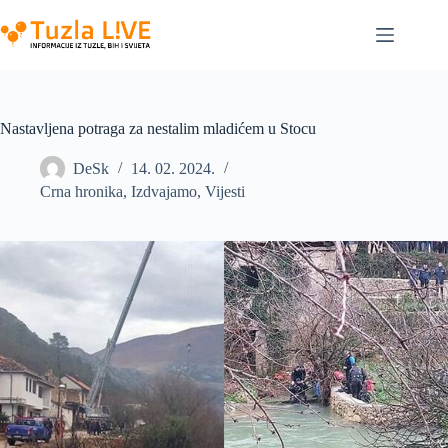
Skip
to
content
Nastavljena potraga za nestalim mladićem u Stocu
DeSk
14. 02. 2024.
Crna hronika
,
Izdvajamo
,
Vijesti