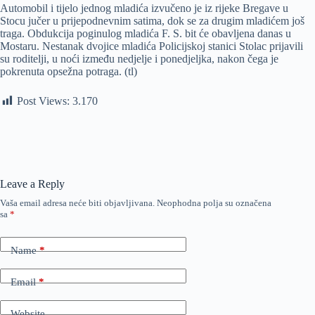
Automobil i tijelo jednog mladića izvučeno je iz rijeke Bregave u
Stocu jučer u prijepodnevnim satima, dok se za drugim mladićem još
traga. Obdukcija poginulog mladića F. S. bit će obavljena danas u
Mostaru. Nestanak dvojice mladića Policijskoj stanici Stolac prijavili
su roditelji, u noći između nedjelje i ponedjeljka, nakon čega je
pokrenuta opsežna potraga. (tl)
Post Views:
3.170
Leave a Reply
Vaša email adresa neće biti objavljivana.
Neophodna polja su označena
sa
*
Name
*
Email
*
Website