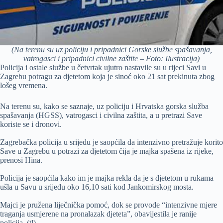
(Na terenu su uz policiju i pripadnici Gorske službe spašavanja,
vatrogasci i pripadnici civilne zaštite – Foto: Ilustracija)
Policija i ostale službe u četvrtak ujutro nastavile su u rijeci Savi u
Zagrebu potragu za djetetom koja je sinoć oko 21 sat prekinuta zbog
lošeg vremena.
Na terenu su, kako se saznaje, uz policiju i Hrvatska gorska služba
spašavanja (HGSS), vatrogasci i civilna zaštita, a u pretrazi Save
koriste se i dronovi.
Zagrebačka policija u srijedu je saopćila da intenzivno pretražuje korito
Save u Zagrebu u potrazi za djetetom čija je majka spašena iz rijeke,
prenosi Hina.
Policija je saopćila kako im je majka rekla da je s djetetom u rukama
ušla u Savu u srijedu oko 16,10 sati kod Jankomirskog mosta.
Majci je pružena liječnička pomoć, dok se provode “intenzivne mjere
traganja usmjerene na pronalazak djeteta”, obavijestila je ranije
policija. (tl)