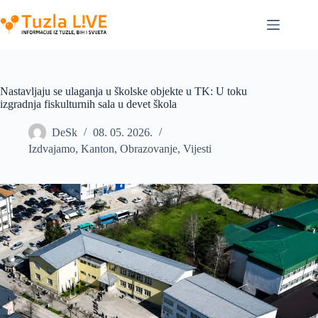
Skip
to
content
Nastavljaju se ulaganja u školske objekte u TK: U toku
izgradnja fiskulturnih sala u devet škola
DeSk
08. 05. 2026.
Izdvajamo
,
Kanton
,
Obrazovanje
,
Vijesti