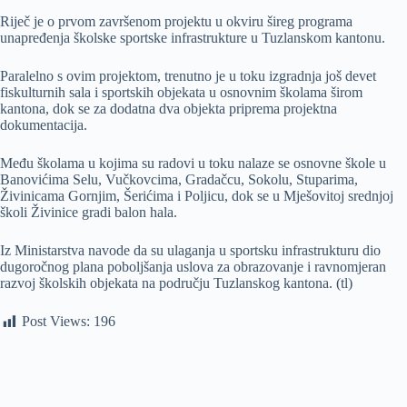
Riječ je o prvom završenom projektu u okviru šireg programa
unapređenja školske sportske infrastrukture u Tuzlanskom kantonu.
Paralelno s ovim projektom, trenutno je u toku izgradnja još devet
fiskulturnih sala i sportskih objekata u osnovnim školama širom
kantona, dok se za dodatna dva objekta priprema projektna
dokumentacija.
Među školama u kojima su radovi u toku nalaze se osnovne škole u
Banovićima Selu, Vučkovcima, Gradačcu, Sokolu, Stuparima,
Živinicama Gornjim, Šerićima i Poljicu, dok se u Mješovitoj srednjoj
školi Živinice gradi balon hala.
Iz Ministarstva navode da su ulaganja u sportsku infrastrukturu dio
dugoročnog plana poboljšanja uslova za obrazovanje i ravnomjeran
razvoj školskih objekata na području Tuzlanskog kantona. (tl)
Post Views:
196