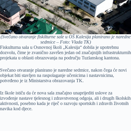
(Svečano otvaranje fiskilturne sale u OŠ Kalesija planirano je naredne
sedmice – Foto: Vlada TK)
Fiskulturna sala u Osnovnoj školi „Kalesija“ dobila je upotrebnu
dozvolu, čime je zvanično završen jedan od značajnijih infrastrukturnih
projekata u oblasti obrazovanja na području Tuzlanskog kantona.
Svečano otvaranje planirano je naredne sedmice, nakon čega će novi
objekat biti stavljen na raspolaganje učenicima i nastavnicima,
potvrđeno je iz Ministarstva obrazovanja TK.
Iz škole ističu da će nova sala značajno unaprijediti uslove za
izvođenje nastave tjelesnog i zdravstvenog odgoja, ali i drugih školskih
aktivnosti, posebno kada je riječ o razvoju sportskih i zdravih životnih
navika kod djece.