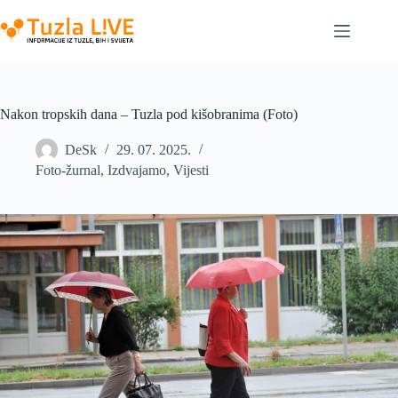
Skip
to
content
Nakon tropskih dana – Tuzla pod kišobranima (Foto)
DeSk
29. 07. 2025.
Foto-žurnal
,
Izdvajamo
,
Vijesti