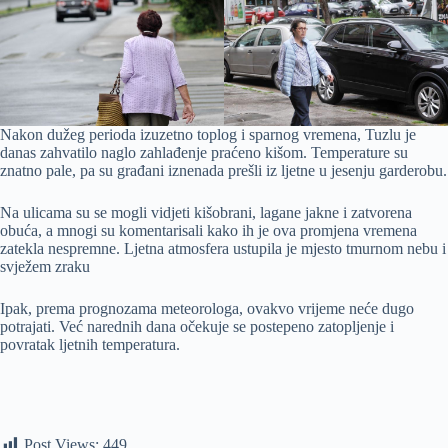
Nakon dužeg perioda izuzetno toplog i sparnog vremena, Tuzlu je
danas zahvatilo naglo zahlađenje praćeno kišom. Temperature su
znatno pale, pa su građani iznenada prešli iz ljetne u jesenju garderobu.
Na ulicama su se mogli vidjeti kišobrani, lagane jakne i zatvorena
obuća, a mnogi su komentarisali kako ih je ova promjena vremena
zatekla nespremne. Ljetna atmosfera ustupila je mjesto tmurnom nebu i
svježem zraku
Ipak, prema prognozama meteorologa, ovakvo vrijeme neće dugo
potrajati. Već narednih dana očekuje se postepeno zatopljenje i
povratak ljetnih temperatura.
Post Views:
449