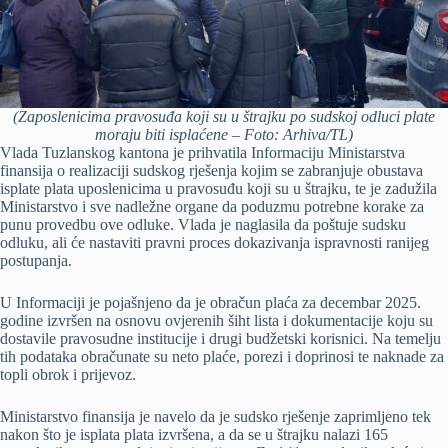
(Zaposlenicima pravosuđa koji su u štrajku po sudskoj odluci plate
moraju biti isplaćene – Foto: Arhiva/TL)
Vlada Tuzlanskog kantona je prihvatila Informaciju Ministarstva
finansija o realizaciji sudskog rješenja kojim se zabranjuje obustava
isplate plata uposlenicima u pravosuđu koji su u štrajku, te je zadužila
Ministarstvo i sve nadležne organe da poduzmu potrebne korake za
punu provedbu ove odluke. Vlada je naglasila da poštuje sudsku
odluku, ali će nastaviti pravni proces dokazivanja ispravnosti ranijeg
postupanja.
U Informaciji je pojašnjeno da je obračun plaća za decembar 2025.
godine izvršen na osnovu ovjerenih šiht lista i dokumentacije koju su
dostavile pravosudne institucije i drugi budžetski korisnici. Na temelju
tih podataka obračunate su neto plaće, porezi i doprinosi te naknade za
topli obrok i prijevoz.
Ministarstvo finansija je navelo da je sudsko rješenje zaprimljeno tek
nakon što je isplata plata izvršena, a da se u štrajku nalazi 165