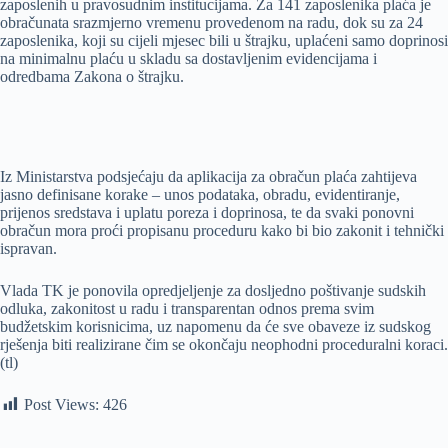
zaposlenih u pravosudnim institucijama. Za 141 zaposlenika plaća je
obračunata srazmjerno vremenu provedenom na radu, dok su za 24
zaposlenika, koji su cijeli mjesec bili u štrajku, uplaćeni samo doprinosi
na minimalnu plaću u skladu sa dostavljenim evidencijama i
odredbama Zakona o štrajku.
Iz Ministarstva podsjećaju da aplikacija za obračun plaća zahtijeva
jasno definisane korake – unos podataka, obradu, evidentiranje,
prijenos sredstava i uplatu poreza i doprinosa, te da svaki ponovni
obračun mora proći propisanu proceduru kako bi bio zakonit i tehnički
ispravan.
Vlada TK je ponovila opredjeljenje za dosljedno poštivanje sudskih
odluka, zakonitost u radu i transparentan odnos prema svim
budžetskim korisnicima, uz napomenu da će sve obaveze iz sudskog
rješenja biti realizirane čim se okončaju neophodni proceduralni koraci.
(tl)
Post Views:
426