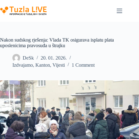
Skip
to
content
Nakon sudskog rješenja: Vlada TK osigurava isplatu plata
uposlenicima pravosuđa u štrajku
DeSk
20. 01. 2026.
Izdvajamo
,
Kanton
,
Vijesti
1 Comment