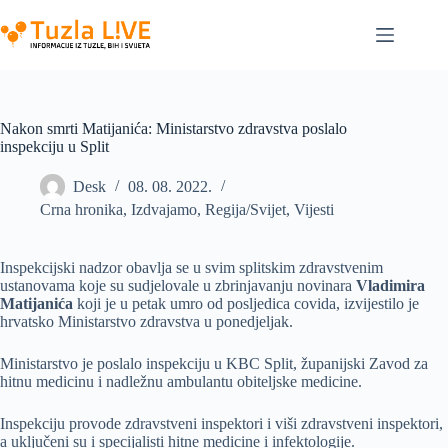
Skip
to
content
Nakon smrti Matijanića: Ministarstvo zdravstva poslalo
inspekciju u Split
Desk
08. 08. 2022.
Crna hronika
,
Izdvajamo
,
Regija/Svijet
,
Vijesti
Inspekcijski nadzor obavlja se u svim splitskim zdravstvenim
ustanovama koje su sudjelovale u zbrinjavanju novinara
Vladimira
Matijanića
koji je u petak umro od posljedica covida, izvijestilo je
hrvatsko Ministarstvo zdravstva u ponedjeljak.
Ministarstvo je poslalo inspekciju u KBC Split, županijski Zavod za
hitnu medicinu i nadležnu ambulantu obiteljske medicine.
Inspekciju provode zdravstveni inspektori i viši zdravstveni inspektori,
a uključeni su i specijalisti hitne medicine i infektologije.