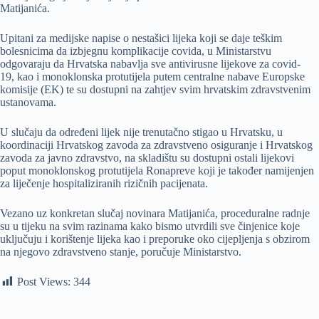
Matijanića.
Upitani za medijske napise o nestašici lijeka koji se daje teškim
bolesnicima da izbjegnu komplikacije covida, u Ministarstvu
odgovaraju da Hrvatska nabavlja sve antivirusne lijekove za covid-
19, kao i monoklonska protutijela putem centralne nabave Europske
komisije (EK) te su dostupni na zahtjev svim hrvatskim zdravstvenim
ustanovama.
U slučaju da određeni lijek nije trenutačno stigao u Hrvatsku, u
koordinaciji Hrvatskog zavoda za zdravstveno osiguranje i Hrvatskog
zavoda za javno zdravstvo, na skladištu su dostupni ostali lijekovi
poput monoklonskog protutijela Ronapreve koji je također namijenjen
za liječenje hospitaliziranih rizičnih pacijenata.
Vezano uz konkretan slučaj novinara Matijanića, proceduralne radnje
su u tijeku na svim razinama kako bismo utvrdili sve činjenice koje
uključuju i korištenje lijeka kao i preporuke oko cijepljenja s obzirom
na njegovo zdravstveno stanje, poručuje Ministarstvo.
Post Views:
344