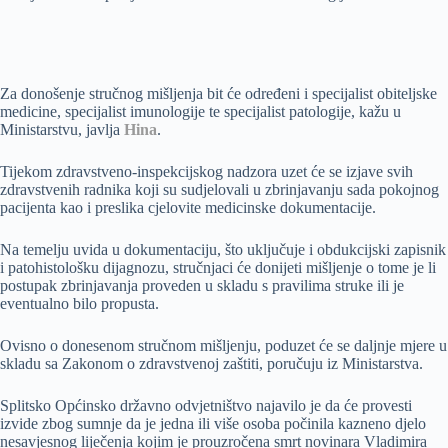
Za donošenje stručnog mišljenja bit će određeni i specijalist obiteljske
medicine, specijalist imunologije te specijalist patologije, kažu u
Ministarstvu, javlja
Hina
.
Tijekom zdravstveno-inspekcijskog nadzora uzet će se izjave svih
zdravstvenih radnika koji su sudjelovali u zbrinjavanju sada pokojnog
pacijenta kao i preslika cjelovite medicinske dokumentacije.
Na temelju uvida u dokumentaciju, što uključuje i obdukcijski zapisnik
i patohistološku dijagnozu, stručnjaci će donijeti mišljenje o tome je li
postupak zbrinjavanja proveden u skladu s pravilima struke ili je
eventualno bilo propusta.
Ovisno o donesenom stručnom mišljenju, poduzet će se daljnje mjere u
skladu sa Zakonom o zdravstvenoj zaštiti, poručuju iz Ministarstva.
Splitsko Općinsko državno odvjetništvo najavilo je da će provesti
izvide zbog sumnje da je jedna ili više osoba počinila kazneno djelo
nesavjesnog liječenja kojim je prouzročena smrt novinara Vladimira