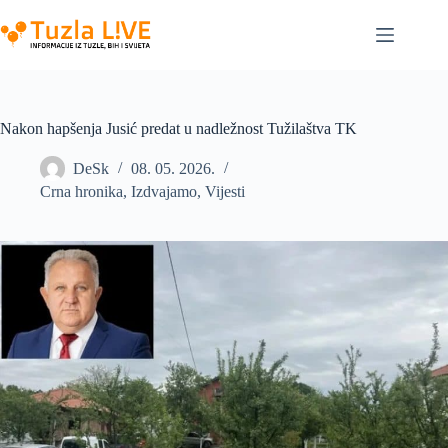
Skip
to
content
Nakon hapšenja Jusić predat u nadležnost Tužilaštva TK
DeSk
08. 05. 2026.
Crna hronika
,
Izdvajamo
,
Vijesti