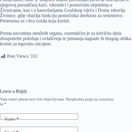
njegovoj porodičnoj kući, vikendici i pomoćnim objektima u
Živinicama, kao i u kancelarijama Gradskog vijeća i Doma zdravlja
Živinice, gdje obavlja funkciju pomoćnika direktora za sestrinstvo.
Pretresena su i dva vozila koja koristi.
Prema navodima istražnih organa, osumnjičen je za krivična djela
zloupotrebe položaja i ovlašćenja te primanja nagrade ili drugog oblika
koristi za trgovinu uticajem.
Post Views:
333
Leave a Reply
Vaša email adresa neće biti objavljivana.
Neophodna polja su označena
sa
*
Name
*