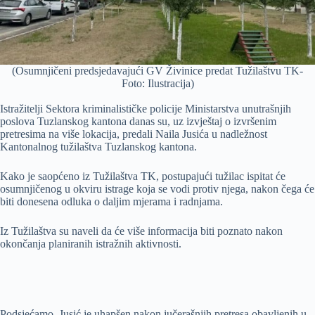
(Osumnjičeni predsjedavajući GV Živinice predat Tužilaštvu TK-
Foto: Ilustracija)
Istražitelji Sektora kriminalističke policije Ministarstva unutrašnjih
poslova Tuzlanskog kantona danas su, uz izvještaj o izvršenim
pretresima na više lokacija, predali Naila Jusića u nadležnost
Kantonalnog tužilaštva Tuzlanskog kantona.
Kako je saopćeno iz Tužilaštva TK, postupajući tužilac ispitat će
osumnjičenog u okviru istrage koja se vodi protiv njega, nakon čega će
biti donesena odluka o daljim mjerama i radnjama.
Iz Tužilaštva su naveli da će više informacija biti poznato nakon
okončanja planiranih istražnih aktivnosti.
Podsjećamo, Jusić je uhapšen nakon jučerašnjih pretresa obavljenih u