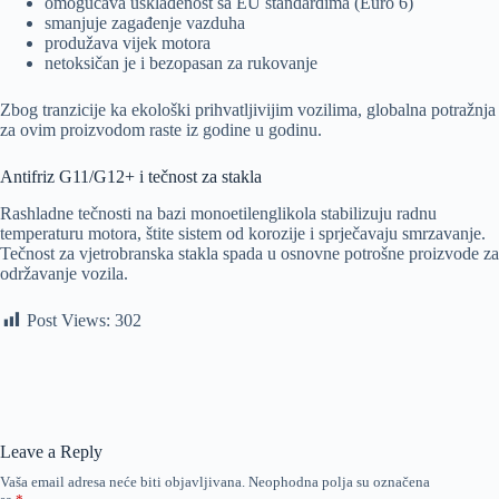
omogućava usklađenost sa EU standardima (Euro 6)
smanjuje zagađenje vazduha
produžava vijek motora
netoksičan je i bezopasan za rukovanje
Zbog tranzicije ka ekološki prihvatljivijim vozilima, globalna potražnja
za ovim proizvodom raste iz godine u godinu.
Antifriz G11/G12+ i tečnost za stakla
Rashladne tečnosti na bazi monoetilenglikola stabilizuju radnu
temperaturu motora, štite sistem od korozije i sprječavaju smrzavanje.
Tečnost za vjetrobranska stakla spada u osnovne potrošne proizvode za
održavanje vozila.
Post Views:
302
Leave a Reply
Vaša email adresa neće biti objavljivana.
Neophodna polja su označena