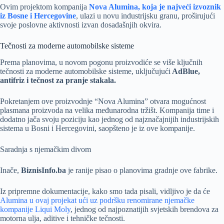
Ovim projektom kompanija
Nova Alumina, koja je najveći izvoznik
iz Bosne i Hercegovine
, ulazi u novu industrijsku granu, proširujući
svoje poslovne aktivnosti izvan dosadašnjih okvira.
Tečnosti za moderne automobilske sisteme
Prema planovima, u novom pogonu proizvodiće se više ključnih
tečnosti za moderne automobilske sisteme, uključujući
AdBlue,
antifriz i tečnost za pranje stakala.
Pokretanjem ove proizvodnje “Nova Alumina” otvara mogućnost
plasmana proizvoda na velika međunarodna tržišt. Kompanija time i
dodatno jača svoju poziciju kao jednog od najznačajnijih industrijskih
sistema u Bosni i Hercegovini, saopšteno je iz ove kompanije.
Saradnja s njemačkim divom
Inače,
BiznisInfo.ba
je ranije pisao o planovima gradnje ove fabrike.
Iz pripremne dokumentacije, kako smo tada pisali, vidljivo je da će
Alumina u ovaj projekat ući uz podršku renomirane njemačke
kompanije Liqui Moly
, jednog od najpoznatijih svjetskih brendova za
motorna ulja, aditive i tehničke tečnosti.