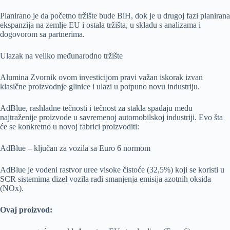
Planirano je da početno tržište bude BiH, dok je u drugoj fazi planirana
ekspanzija na zemlje EU i ostala tržišta, u skladu s analizama i
dogovorom sa partnerima.
Ulazak na veliko međunarodno tržište
Alumina Zvornik ovom investicijom pravi važan iskorak izvan
klasične proizvodnje glinice i ulazi u potpuno novu industriju.
AdBlue, rashladne tečnosti i tečnost za stakla spadaju među
najtraženije proizvode u savremenoj automobilskoj industriji. Evo šta
će se konkretno u novoj fabrici proizvoditi:
AdBlue – ključan za vozila sa Euro 6 normom
AdBlue je vodeni rastvor uree visoke čistoće (32,5%) koji se koristi u
SCR sistemima dizel vozila radi smanjenja emisija azotnih oksida
(NOx).
Ovaj proizvod: