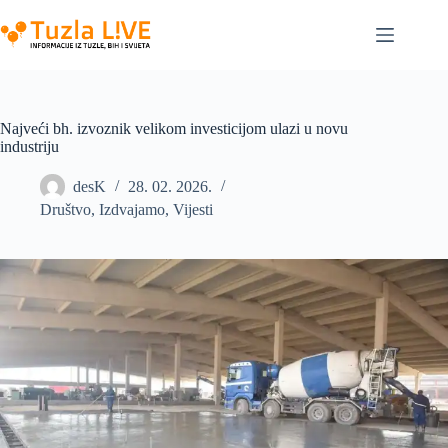
Skip
to
content
Najveći bh. izvoznik velikom investicijom ulazi u novu
industriju
desK
28. 02. 2026.
Društvo
,
Izdvajamo
,
Vijesti