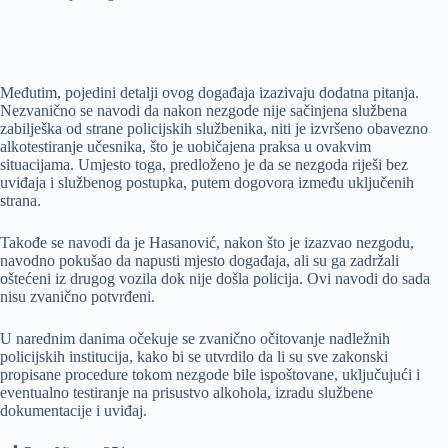
Međutim, pojedini detalji ovog događaja izazivaju dodatna pitanja.
Nezvanično se navodi da nakon nezgode nije sačinjena službena
zabilješka od strane policijskih službenika, niti je izvršeno obavezno
alkotestiranje učesnika, što je uobičajena praksa u ovakvim
situacijama. Umjesto toga, predloženo je da se nezgoda riješi bez
uviđaja i službenog postupka, putem dogovora između uključenih
strana.
Takođe se navodi da je Hasanović, nakon što je izazvao nezgodu,
navodno pokušao da napusti mjesto događaja, ali su ga zadržali
oštećeni iz drugog vozila dok nije došla policija. Ovi navodi do sada
nisu zvanično potvrđeni.
U narednim danima očekuje se zvanično očitovanje nadležnih
policijskih institucija, kako bi se utvrdilo da li su sve zakonski
propisane procedure tokom nezgode bile ispoštovane, uključujući i
eventualno testiranje na prisustvo alkohola, izradu službene
dokumentacije i uviđaj.