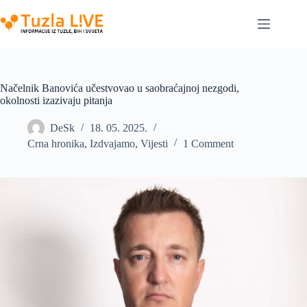
Skip
to
content
Načelnik Banovića učestvovao u saobraćajnoj nezgodi,
okolnosti izazivaju pitanja
DeSk
18. 05. 2025.
Crna hronika
,
Izdvajamo
,
Vijesti
1 Comment