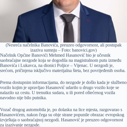
(Nesreća načelnika Banovića, preuzeo odgovornost, ali postupak
izaziva sumnju – Foto: banovici.gov)
Načelnik Općine Banovići Mehmed Hasanović bio je učesnik
saobraćajne nezgode koja se dogodila na magistralnom putu između
Banovića i Lukavca, na dionici Poljice – Vijenac. U nezgodi je,
srećom, pričinjena isključivo materijalna šteta, bez povrijeđenih osoba.
Prema dostupnim informacijama, do nezgode je došlo kada je službeno
vozilo kojim je upravljao Hasanović udarilo u drugo vozilo koje se
nalazilo uz cestu. U trenutku sudara, u ili pored oštećenog vozila
navodno nije bilo putnika.
Vozač drugog automobila je, po dolasku na lice mjesta, razgovarao s
Hasanovićem, nakon čega su obje strane popunile obrazac evropskog
izvještaja o saobraćajnoj nezgodi. Hasanović je preuzeo odgovornost
za izazivanje nezgode.