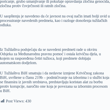
poricanje, grubo umanjivanje ili pokušaje opravdanja zločina genocida,
zločina protiv čovječnosti ili ratnih zločina.
U saopštenju je navedeno da će javnost na ovaj način imati bolji uvid u
procesuiranje navedenih predmeta, kao i razloge donošenja tužilačkih
odluka.
Iz Tužilaštva podsjećaju da se navedeni predmeti rade u okviru
Odsjeka za Međunarodnu pravnu pomoć i ostala krivična djela, u
kojem su raspoređena četiri tužioca, koji predmete dobijaju
automatskom dodjelom.
U Tužilaštvu BiH smatraju i da nedavne izmjene Krivičnog zakona
BiH, uvrštene u članu 219b – podmićivanje na izborima i u službi koja
se finansira iz javnih sredstava, predstavljaju koristan alat za borbu
protiv korupcije, naročito one koja je povezana sa izbornim procesom
u BiH.
Post Views:
430