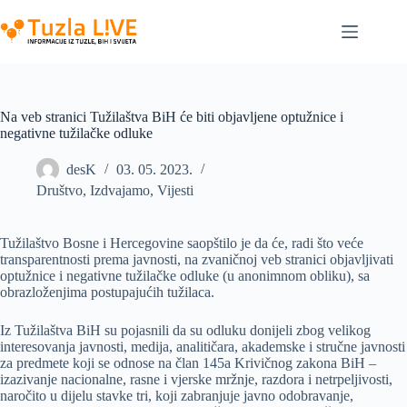
Skip
to
content
Na veb stranici Tužilaštva BiH će biti objavljene optužnice i
negativne tužilačke odluke
desK
03. 05. 2023.
Društvo
,
Izdvajamo
,
Vijesti
Tužilaštvo Bosne i Hercegovine saopštilo je da će, radi što veće
transparentnosti prema javnosti, na zvaničnoj veb stranici objavljivati
optužnice i negativne tužilačke odluke (u anonimnom obliku), sa
obrazloženjima postupajućih tužilaca.
Iz Tužilaštva BiH su pojasnili da su odluku donijeli zbog velikog
interesovanja javnosti, medija, analitičara, akademske i stručne javnosti
za predmete koji se odnose na član 145a Krivičnog zakona BiH –
izazivanje nacionalne, rasne i vjerske mržnje, razdora i netrpeljivosti,
naročito u dijelu stavke tri, koji zabranjuje javno odobravanje,