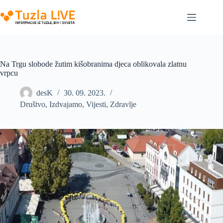
Skip
to
content
Na Trgu slobode žutim kišobranima djeca oblikovala zlatnu
vrpcu
desK
30. 09. 2023.
Društvo
,
Izdvajamo
,
Vijesti
,
Zdravlje