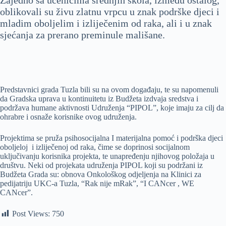
oblikovali su živu zlatnu vrpcu u znak podrške djeci i
mladim oboljelim i izliječenim od raka, ali i u znak
sjećanja za prerano preminule mališane.
Predstavnici grada Tuzla bili su na ovom događaju, te su napomenuli
da Gradska uprava u kontinuitetu iz Budžeta izdvaja sredstva i
podržava humane aktivnosti Udruženja “PIPOL”, koje imaju za cilj da
ohrabre i osnaže korisnike ovog udruženja.
Projektima se pruža psihosocijalna I materijalna pomoć i podrška djeci
oboljeloj i izliječenoj od raka, čime se doprinosi socijalnom
uključivanju korisnika projekta, te unapređenju njihovog položaja u
društvu. Neki od projekata udruženja PIPOL koji su podržani iz
Budžeta Grada su: obnova Onkološkog odjeljenja na Klinici za
pedijatriju UKC-a Tuzla, “Rak nije mRak”, “I CANcer , WE
CANcer”.
Post Views:
750