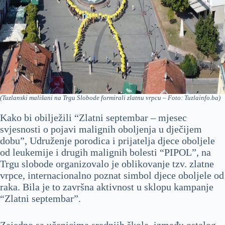
(Tuzlanski mališani na Trgu Slobode formirali zlatnu vrpcu – Foto: Tuzlainfo.ba)
Kako bi obilježili “Zlatni septembar – mjesec
svjesnosti o pojavi malignih oboljenja u dječijem
dobu”, Udruženje porodica i prijatelja djece oboljele
od leukemije i drugih malignih bolesti “PIPOL”, na
Trgu slobode organizovalo je oblikovanje tzv. zlatne
vrpce, internacionalno poznat simbol djece oboljele od
raka. Bila je to završna aktivnost u sklopu kampanje
“Zlatni septembar”.
Zajedno sa učenicima srednjih škola, između ostalog,