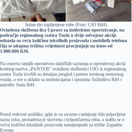
Jedan dio zapljenjene robe (Foto: UIO BiH)
Ovlaštena službena lica Uprave za indirektno oporezivanje, na
području regionalnog centra Tuzla u dvije odvojene akcije
oduzela su veću količinu tekstilnih proizvoda i mobilnih telefona
čija se ukupna tržišna vrijednost procjenjuje na iznos od
1.000.000 KM.
Na osnovu ranijih operativno-taktičkih saznanja u operativnoj akciji
kodnog naziva „PANTER“ ovlašteni službenici UIO iz regionalnog
centra Tuzla izvršili su detaljan pregled i pretres teretnog motornog
vozila, a sve u skladu sa instrukcijama i uputama Tužilaštva BiH i
naredbe Suda BiH.
Pored redovne pošiljke, gdje je za uvozno carinjenje bila prijavljena
razna roba, pronađena je skrivena i krijumčarena roba, a radilo se o
većoj količini tekstilnih proizvoda namijenjenih za tržište Zapadne
Evrope.