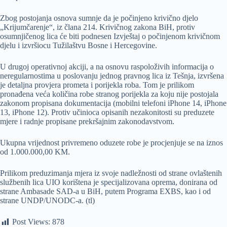
Zbog postojanja osnova sumnje da je počinjeno krivično djelo
„Krijumčarenje“, iz člana 214. Krivičnog zakona BiH, protiv
osumnjičenog lica će biti podnesen Izvještaj o počinjenom krivičnom
djelu i izvršiocu Tužilaštvu Bosne i Hercegovine.
U drugoj operativnoj akciji, a na osnovu raspoloživih informacija o
neregularnostima u poslovanju jednog pravnog lica iz Tešnja, izvršena
je detaljna provjera prometa i porijekla roba. Tom je prilikom
pronađena veća količina robe stranog porijekla za koju nije postojala
zakonom propisana dokumentacija (mobilni telefoni iPhone 14, iPhone
13, iPhone 12). Protiv učinioca opisanih nezakonitosti su preduzete
mjere i radnje propisane prekršajnim zakonodavstvom.
Ukupna vrijednost privremeno oduzete robe je procjenjuje se na iznos
od 1.000.000,00 KM.
Prilikom preduzimanja mjera iz svoje nadležnosti od strane ovlaštenih
službenih lica UIO korištena je specijalizovana oprema, donirana od
strane Ambasade SAD-a u BiH, putem Programa EXBS, kao i od
strane UNDP/UNODC-a. (tl)
Post Views:
878