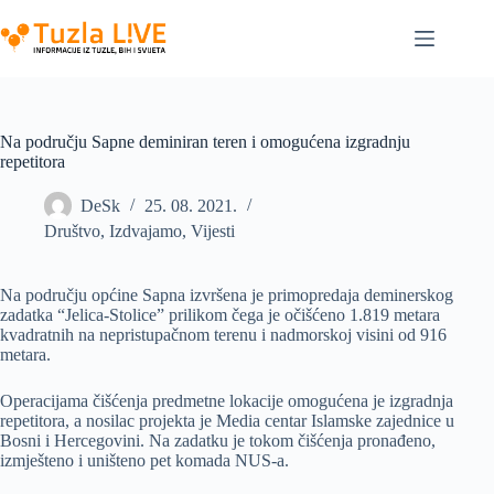
Skip
to
content
Na području Sapne deminiran teren i omogućena izgradnju
repetitora
DeSk
25. 08. 2021.
Društvo
,
Izdvajamo
,
Vijesti
Na području općine Sapna izvršena je primopredaja deminerskog
zadatka “Jelica-Stolice” prilikom čega je očišćeno 1.819 metara
kvadratnih na nepristupačnom terenu i nadmorskoj visini od 916
metara.
Operacijama čišćenja predmetne lokacije omogućena je izgradnja
repetitora, a nosilac projekta je Media centar Islamske zajednice u
Bosni i Hercegovini. Na zadatku je tokom čišćenja pronađeno,
izmješteno i uništeno pet komada NUS-a.