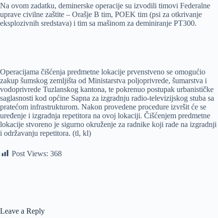
Na ovom zadatku, deminerske operacije su izvodili timovi Federalne
uprave civilne zaštite – Orašje B tim, POEK tim (psi za otkrivanje
eksplozivnih sredstava) i tim sa mašinom za deminiranje PT300.
Operacijama čišćenja predmetne lokacije prvenstveno se omogućio
zakup šumskog zemljišta od Ministarstva poljoprivrede, šumarstva i
vodoprivrede Tuzlanskog kantona, te pokrenuo postupak urbanističke
saglasnosti kod općine Sapna za izgradnju radio-televizijskog stuba sa
pratećom infrastrukturom. Nakon provedene procedure izvršit će se
uređenje i izgradnja repetitora na ovoj lokaciji. Čišćenjem predmetne
lokacije stvoreno je sigurno okruženje za radnike koji rade na izgradnji
i održavanju repetitora. (tl, kl)
Post Views:
368
Leave a Reply